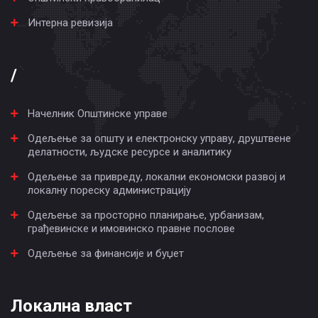
Интерна ревизија
/
Начелник Општинске управе
Одељење за општу и електронску управу, друштвене
делатности, људске ресурсе и аналитику
Одељење за привреду, локални економски развој и
локалну пореску администрацију
Одељење за просторно планирање, урбанизам,
грађевинске и имовинско правне послове
Одељење за финансије и буџет
Локална власт