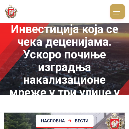
Инвестиција која се
чека деценијама.
Ускоро почиње
изградња
накализационе
мреже у три улице у
Иригу
НАСЛОВНА
ВЕСТИ