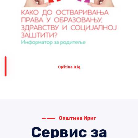
Оpština Irig
Општина Ириг
Сервис за