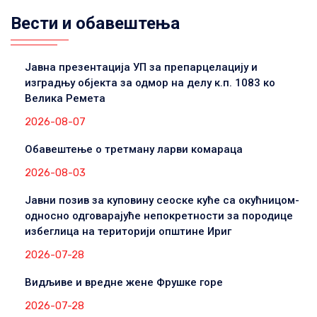
Вести и обавештења
Јавна презентација УП за препарцелацију и
изградњу објекта за одмор на делу к.п. 1083 ко
Велика Ремета
2026-08-07
Обавештење о третману ларви комараца
2026-08-03
Јавни позив за куповину сеоске куће са окућницом-
односно одговарајуће непокретности за породице
избеглица на територији општине Ириг
2026-07-28
Видљиве и вредне жене Фрушке горе
2026-07-28