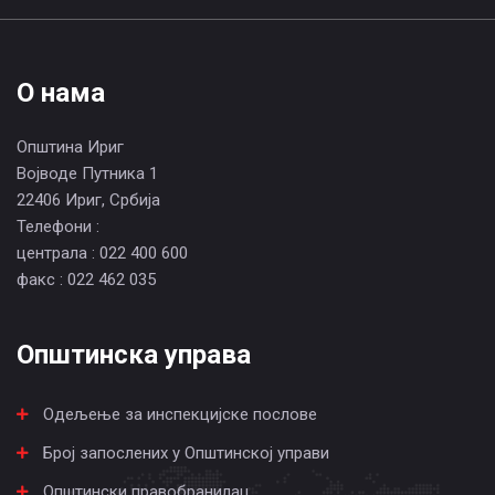
О нама
Општина Ириг
Војводе Путника 1
22406 Ириг, Србија
Телефони :
централа : 022 400 600
факс : 022 462 035
Општинска управа
Одељење за инспекцијске послове
Број запослених у Општинској управи
Општински правобранилац