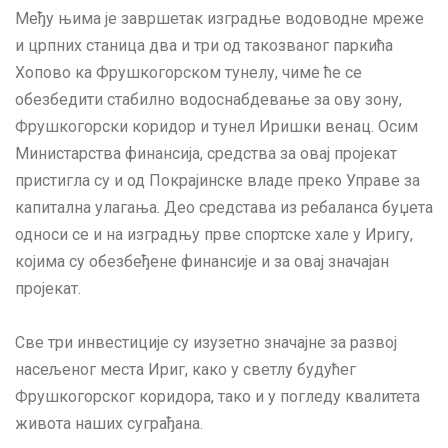
Међу њима је завршетак изградње водоводне мреже
и црпних станица два и три од такозваног паркића
Хопово ка Фрушкогорском тунелу, чиме ће се
обезбедити стабилно водоснабдевање за ову зону,
Фрушкогорски коридор и тунел Иришки венац. Осим
Министарства финансија, средства за овај пројекат
пристигла су и од Покрајинске владе преко Управе за
капитална улагања. Део средстава из ребаланса буџета
односи се и на изградњу прве спортске хале у Иригу,
којима су обезбеђене финансије и за овај значајан
пројекат.
Све три инвестиције су изузетно значајне за развој
насељеног места Ириг, како у светлу будућег
Фрушкогорског коридора, тако и у погледу квалитета
живота наших суграђана.