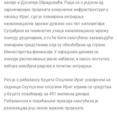
капије и Доситеја Обрадовића. Ради се о једном од
најзначајнијих пројеката комуналне инфраструктуре у
насељу Ириг, где је планирана изградња
канализационе мреже дужине око пет километара.
Суграђани из поменутих улица канализациону мрежу
очекују деценијама, а то ће бити омогућено захваљујући
значајним средствима која су обезбеђена од стране
Министарства финансија. У наредним данима се
очекује расписивање јавне набавке, а након поступка
избора извођача радова и почетак изградње.
Реч је о ребалансу буџета Општине Ириг усвојеном на
седници Скупштине општине Ириг којима се средства
у буџету повећавају за 491 милиона динара.
Ребалансом и повећањем прихода омогућена је
реализација још неких важних пројеката.