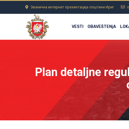
Званична интернет презентација општине Ириг
o
VESTI
OBAVEŠTENjA
LOK
Plan detaljne regu