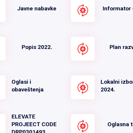
Javne nabavke
Informator 
Popis 2022.
Plan raz
Oglasi i
Lokalni izbo
obaveštenja
2024.
ELEVATE
PROJEECT CODE
Oglasna t
DRP0301493