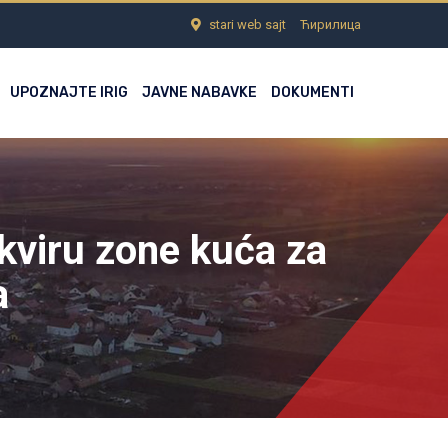
stari web sajt
Ћирилица
UPOZNAJTE IRIG
JAVNE NABAVKE
DOKUMENTI
okviru zone kuća za
a