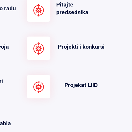
Pitajte
o radu
predsednika
voja
Projekti i konkursi
ri
Projekat LIID
abla