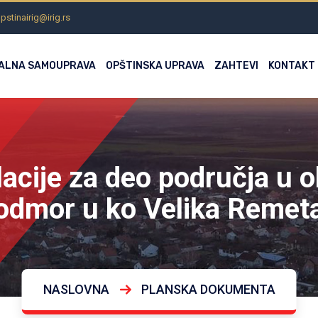
pstinairig@irig.rs
ALNA SAMOUPRAVA
OPŠTINSKA UPRAVA
ZAHTEVI
KONTAKT
lacije za deo područja u 
odmor u ko Velika Remet
NASLOVNA
PLANSKA DOKUMENTA