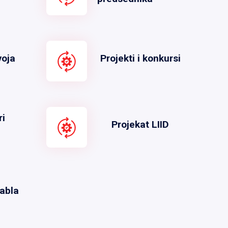
voja
Projekti i konkursi
ri
Projekat LIID
abla