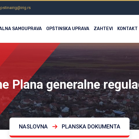
pstinairig@irig.rs
ALNA SAMOUPRAVA
OPŠTINSKA UPRAVA
ZAHTEVI
KONTAKT
e Plana generalne regulaci
NASLOVNA
PLANSKA DOKUMENTA