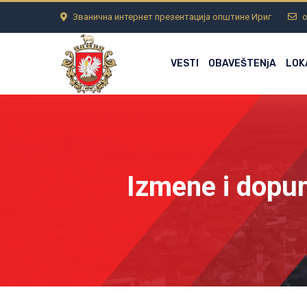
Званична интернет презентација општине Ириг
o
VESTI
OBAVEŠTENjA
LOK
Izmene i dopun