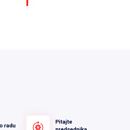
Pitajte
o radu
predsednika