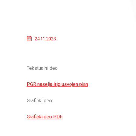
24.11.2023.
Tekstualni deo:
PGR naselja Irig usvojen plan
Grafički deo:
Grafički deo PDF