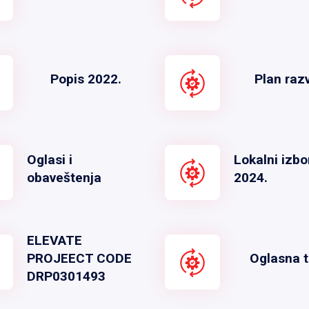
Popis 2022.
Plan raz
Oglasi i
Lokalni izbo
obaveštenja
2024.
ELEVATE
PROJEECT CODE
Oglasna t
DRP0301493