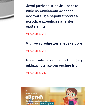
Javni poziv za kupovinu seoske
kuće sa okućnicom odnosno
odgovarajuće nepokretnosti za
porodice izbeglica na teritoriji
opštine Irig
2026-07-28
Vidljive i vredne žene Fruške gore
2026-07-28
Glas građana kao osnov budućeg
inkluzivnog razvoja opštine Irig
2026-07-24