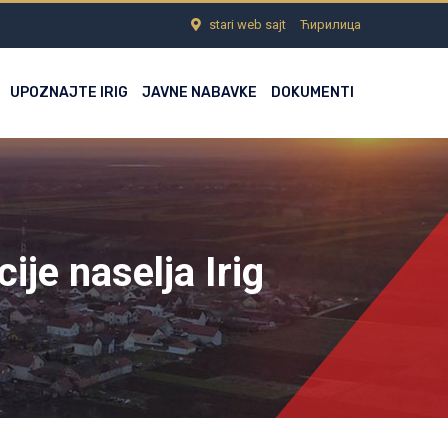
stari web sajt
Ћирилица
UPOZNAJTE IRIG
JAVNE NABAVKE
DOKUMENTI
je naselja Irig