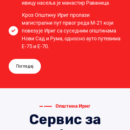
ивицу насеља је манастир Раваница.
Кроз Општину Ириг пролази
магистрални пут првог реда М-21 који
повезује Ириг са суседним општинама
Нови Сад и Рума, односно ауто путевима
Е-75 и Е-70.
Погледај
Општина Ириг
Сервис за