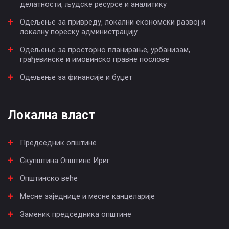
делатности, људске ресурсе и аналитику
Одељење за привреду, локални економски развој и
локалну пореску администрацију
Одељење за просторно планирање, урбанизам,
грађевинске и имовинско правне послове
Одељење за финансије и буџет
Локална власт
Председник општине
Скупштина Општине Ириг
Општинско веће
Месне заједнице и месне канцеларије
Заменик председника општине