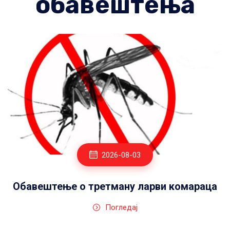
обавештења
2026-07-28
ви комараца
Јавни позив за куповину сео
окућницом-односно одго
непокретности за породице 
територији општине 