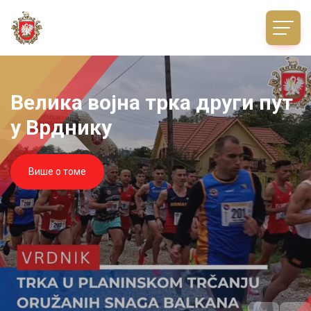
а други пут
Компле
стаза и
Више о томе