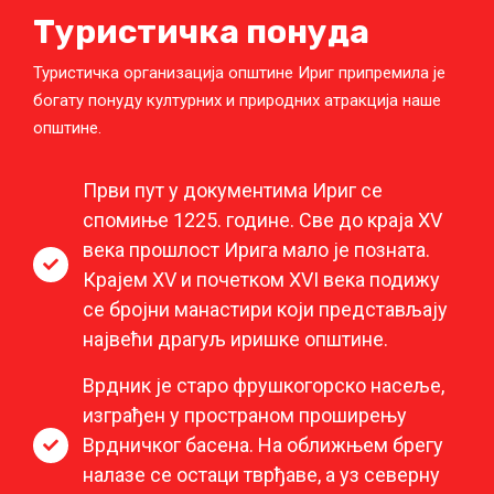
Туристичка понуда
Туристичка организација општине Ириг припремила је
богату понуду културних и природних атракција наше
општине.
Први пут у документима Ириг се
спомиње 1225. године. Све до краја XV
века прошлост Ирига мало је позната.
Крајем XV и почетком XVI века подижу
се бројни манастири који представљају
највећи драгуљ иришке општине.
Врдник је старо фрушкогорско насеље,
изграђен у пространом проширењу
Врдничког басена. На оближњем брегу
налазе се остаци тврђаве, а уз северну