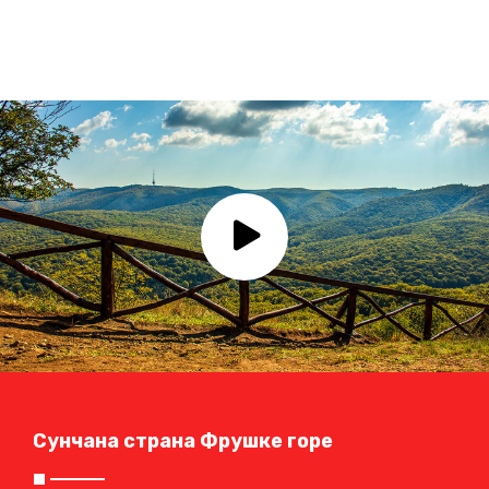
Погледај
Сунчана страна Фрушке горе