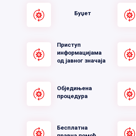
Буџет
Приступ
информацијама
од јавног значаја
Обједињена
процедура
Бесплатна
правна помоћ