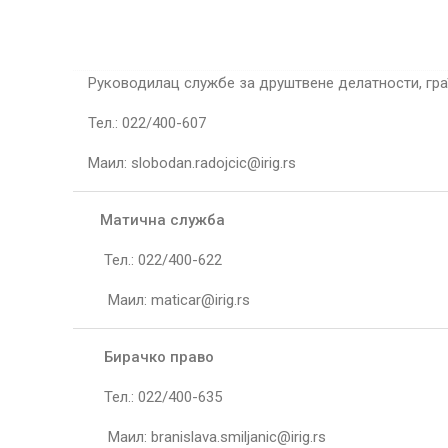
Руководилац службе за друштвене делатности, гра
Тел.: 022/400-607
Маил: slobodan.radojcic@irig.rs
Матична служба
Тел.: 022/400-622
Маил: maticar@irig.rs
Бирачко право
Тел.: 022/400-635
Маил: branislava.smiljanic@irig.rs