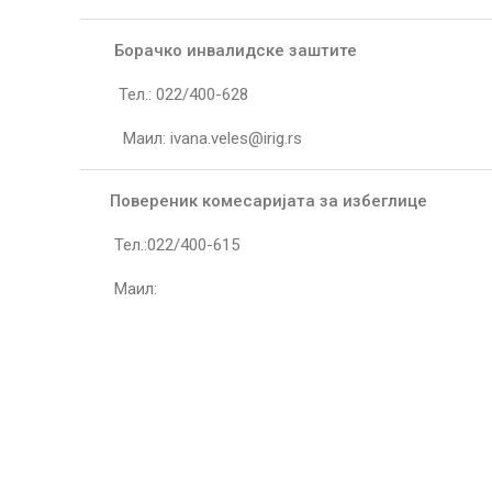
Борачко инвалидске заштите
Тел.: 022/400-628
Маил: ivana.veles@irig.rs
Повереник комесаријата за избеглице
Тел.:022/400-615
Маил: