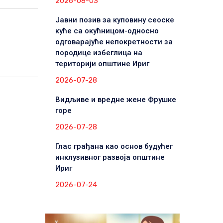
2026-08-03
Јавни позив за куповину сеоске
куће са окућницом-односно
одговарајуће непокретности за
породице избеглица на
територији општине Ириг
2026-07-28
Видљиве и вредне жене Фрушке
горе
2026-07-28
Глас грађана као основ будућег
инклузивног развоја општине
Ириг
2026-07-24