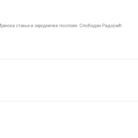
ђанска стања и заједничке послове: Слободан Радојчић