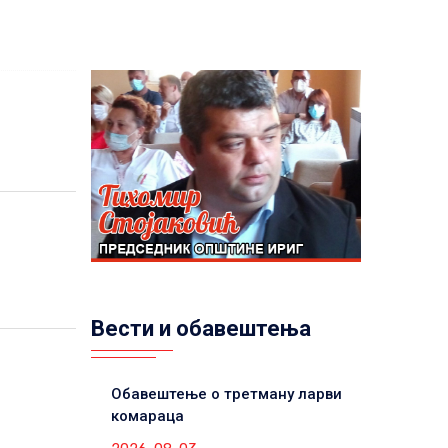
Вести и обавештења
Обавештење о третману ларви
комараца