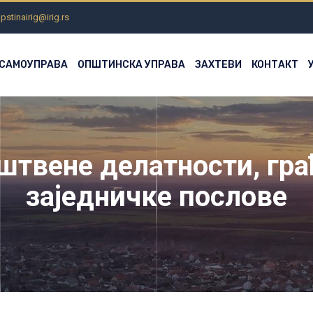
pstinairig@irig.rs
 САМОУПРАВА
ОПШТИНСКА УПРАВА
ЗАХТЕВИ
КОНТАКТ
штвене делатности, гра
заједничке послове