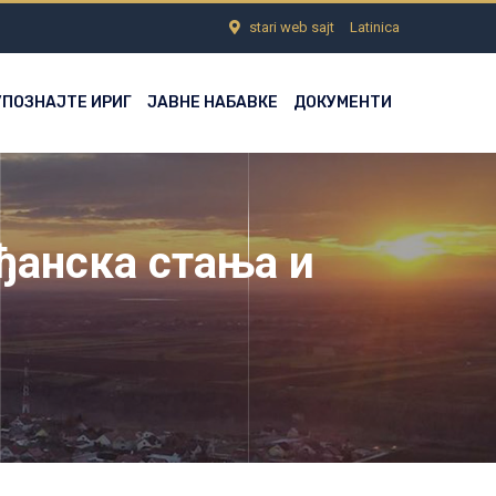
stari web sajt
Latinica
УПОЗНАЈТЕ ИРИГ
ЈАВНЕ НАБАВКЕ
ДОКУМЕНТИ
ђанска стања и