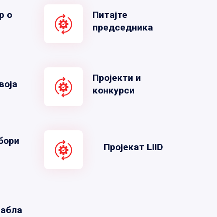
р о
Питајте
председника
Пројекти и
воја
конкурси
бори
Пројекат LIID
табла