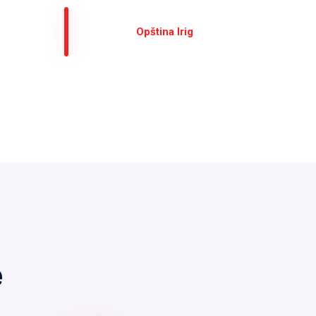
Оpština Irig
е