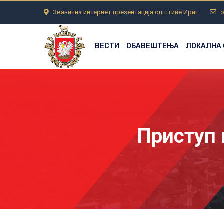
Званична интернет презентација општине Ириг
o
ВЕСТИ
ОБАВЕШТЕЊА
ЛОКАЛНА
Приступ 