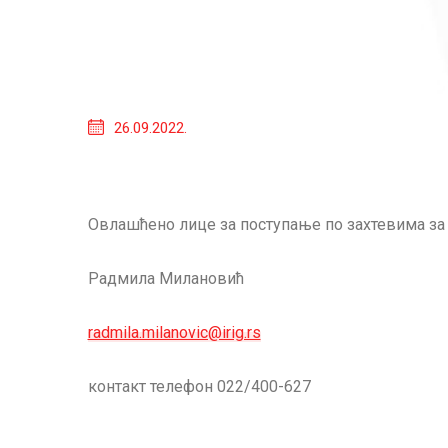
26.09.2022.
Овлашћено лице за поступање по захтевима за 
Радмила Милановић
radmila.milanovic@irig.rs
контакт телефон 022/400-627