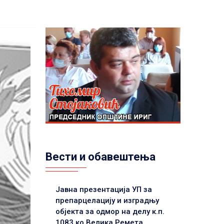
Вести и обавештења
Јавна презентација УП за
препарцелацију и изградњу
објекта за одмор на делу к.п.
1083 ко Велика Ремета