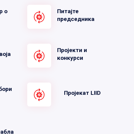
р о
Питајте
председника
Пројекти и
воја
конкурси
бори
Пројекат LIID
табла