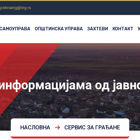
pstinairig@irig.rs
 САМОУПРАВА
ОПШТИНСКА УПРАВА
ЗАХТЕВИ
КОНТАКТ
информацијама од јавно
НАСЛОВНА
СЕРВИС ЗА ГРАЂАНЕ