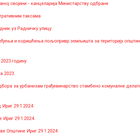
вној својини - канцеларија Министарству одбране
тративним таксама
дник уз Радничку улицу
ређења и коришћења пољопривр.земљишта за територију општин
2023.годину.
а 2023.
бора за урбанизам грађевинарство стамбено комуналне делат
Ириг 29.1.2024.
Ириг 29.1.2024.
е Општине Ириг 29.1.2024.