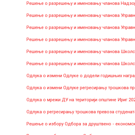
Решење о разрешењу и именовању чланова Надзорн
Решење о разрешењу и именовању чланова Управно
Решење о разрешењу и именовању чланова Управно
Решење о разрешењу и именовању чланова Управно
Решење о разрешењу и именовању чланова Школск
Решење о разрешењу и именовању чланова Школск
Одлука о измени Одлуке о додели годишњих наград
Одлука о измени Одлуке регресирању трошкова пр
Одлука о мрежи ДУ на територији општине Ириг 202
Одлука о регресирању трошкова превоза студената 
Решење о избору Одбора за друштвено - економски 