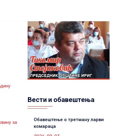
одину
Вести и обавештења
Обавештење о третману ларви
овину за
комараца