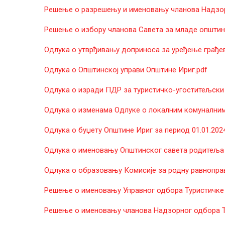
Решење о разрешењу и именовању чланова Надзор
Решење о избору чланова Савета за младе општине
Одлука о утврђивању доприноса за уређење грађев
Одлука о Општинској управи Општине Ириг.pdf
Одлука о изради ПДР за туристичко-угоститељски к
Одлука о изменама Одлуке о локалним комуналним
Одлукa о буџету Општине Ириг за период 01.01.2024.
Одлука о именовању Општинског савета родитеља о
Одлука о образовању Комисије за родну равноправ
Решење о именовању Управног одбора Туристичке 
Решење о именовању чланова Надзорног одбора Ту