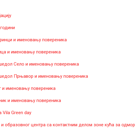
ацију
.години
тринци и именовању повереника
ица и именовању повереника
ушедол Село и именовању повереника
ушедол Прњавор и именовању повереника
г и именовању повереника
ник и именовању повереника
Vila Green day
 образовног центра са контактним делом зоне кућа за одмор