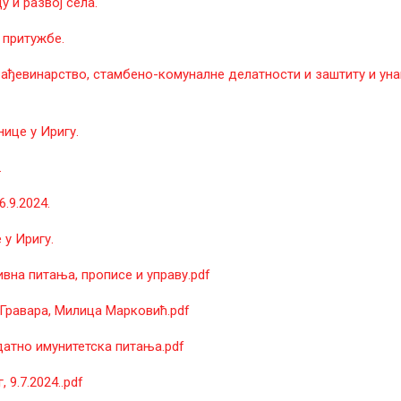
 и развој села.
 притужбе.
рађевинарство, стамбено-комуналне делатности и заштиту и ун
ице у Иригу.
.
.9.2024.
у Иригу.
на питања, прописе и управу.pdf
Гравара, Милица Марковић.pdf
атно имунитетска питања.pdf
9.7.2024..pdf