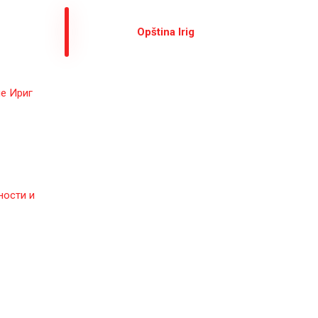
Оpština Irig
е Ириг
ности и