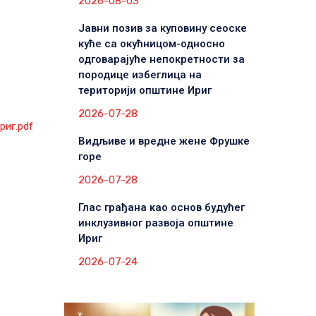
2026-08-03
Јавни позив за куповину сеоске
куће са окућницом-односно
одговарајуће непокретности за
породице избеглица на
територији општине Ириг
2026-07-28
риг.pdf
Видљиве и вредне жене Фрушке
горе
2026-07-28
Глас грађана као основ будућег
инклузивног развоја општине
Ириг
2026-07-24