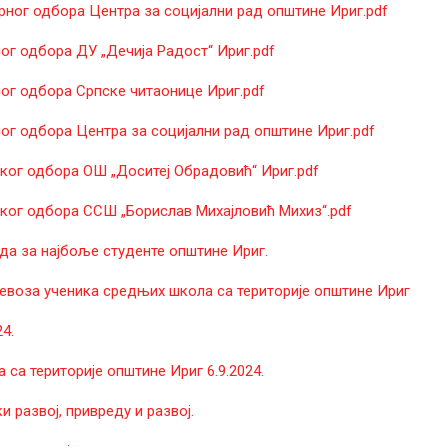
ог одбора Центра за социјални рад општине Ириг.pdf
г одбора ДУ „Дечија Радост“ Ириг.pdf
г одбора Српске читаонице Ириг.pdf
г одбора Центра за социјални рад општине Ириг.pdf
ог одбора ОШ „Доситеј Обрадовић“ Ириг.pdf
ог одбора ССШ „Борислав Михајловић Михиз“.pdf
а за најбоље студенте општине Ириг.
евоза ученика средњих школа са територије општине Ириг
4.
са територије општине Ириг 6.9.2024.
развој, привреду и развој.