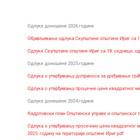
Одлуке доношене 2026.године
Објављивање одлука Скупштине општине Ириг са 19
Oдлукe Скупштине општине Ириг са 18. седнице, од
Одлуке доношене 2025.године
Одлука о утврђивању доприноса за уређивање гр
Одлука о утврђивању процечне цене квадратног ме
Одлуке донешене 2024.године
Кадрповски план Општинске управе и општинског п
Одлука о утврђивању просечних цена квадратног м
2025. годину на територији општине Ириг.pdf