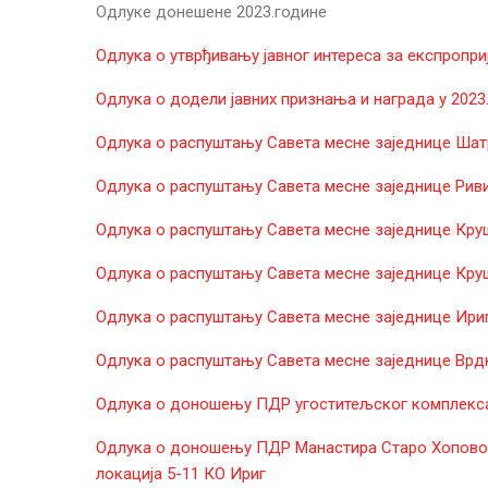
Одлуке донешене 2023.године
Одлука о утврђивању јавног интереса за експроприј
Одлука о додели јавних признања и награда у 2023
Одлука о распуштању Савета месне заједнице Ша
Одлука о распуштању Савета месне заједнице Рив
Одлука о распуштању Савета месне заједнице Кр
Одлука о распуштању Савета месне заједнице Кр
Одлука о распуштању Савета месне заједнице Ири
Одлука о распуштању Савета месне заједнице Врд
Одлукa о доношењу ПДР угоститељског комплекса 
Одлукa о доношењу ПДР Манастира Старо Хопово и
локација 5-11 КО Ириг