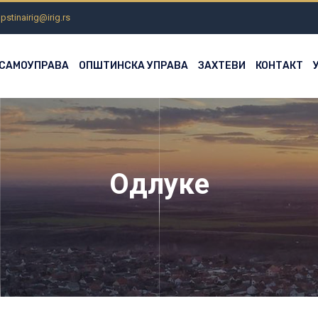
pstinairig@irig.rs
 САМОУПРАВА
ОПШТИНСКА УПРАВА
ЗАХТЕВИ
КОНТАКТ
Одлуке