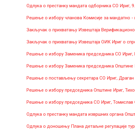
Одлука о престанку мандата одборника СО Ириг, 9.7
Решење о избору чланова Комисије за мандатно - им
Закључак о прихватању Извештаја Верификационог
Закључак о прихватању Извештаја ОИК Ириг о спро
Решење о избору Заменика председника СО Ириг, Ра
Решење о избору Заменика председника Општине Ири
Решење о постављењу секретара СО Ириг, Драган Ст
Решење о избору председника Општине Ириг, Тихоми
Решење о избору председника СО Ириг, Томислав Ст
Одлука о престанку мандата извршних органа Општи
Одлукa о доношењу Плана детаљне регулације тур