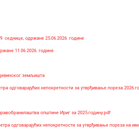
. седнице, одржане 25.06.2026. године
ржане 11.06.2026. године
ађевинског земљишта
тра одговарајућих непокретности за утврђивање пореза 2026.г
равобранилаштва општине Ириг за 2025.годину.pdf
етра одговарајућих непокретности за утврђивање пореза на им