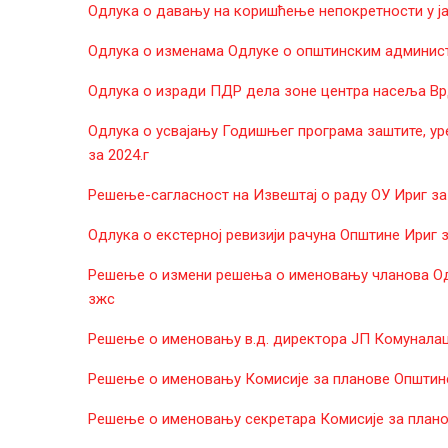
Одлука о давању на коришћење непокретности у ја
Одлука о изменама Одлуке о општинским админис
Одлука о изради ПДР дела зоне центра насеља Вр
Одлука о усвајању Годишњег програма заштите, у
за 2024.г
Решење-сагласност на Извештај о раду ОУ Ириг за 
Одлука о екстерној ревизији рачуна Општине Ириг з
Решење о измени решења о именовању чланова Од
зжс
Решење о именовању в.д. директора ЈП Комуналац 
Решење о именовању Комисије за планове Општине 
Решење о именовању секретара Комисије за планов