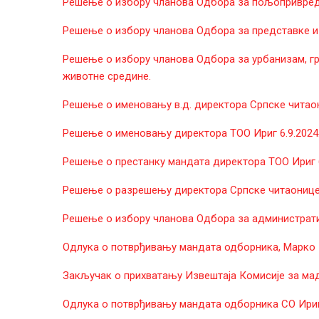
Решење о избору чланова Одбора за пољопривреду
Решење о избору чланова Одбора за представке и
Решење о избору чланова Одбора за урбанизам, г
животне средине.
Решење о именовању в.д. директора Српске читаон
Решење о именовању директора ТОО Ириг 6.9.2024
Решење о престанку мандата директора ТОО Ириг 6
Решење о разрешењу директора Српске читаонице 
Решење о избору чланова Одбора за административ
Одлука о потврђивању мандата одборника, Марко 
Закључак о прихватању Извештаја Комисије за мад
Одлука о потврђивању мандата одборника СО Ириг, 