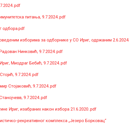
.2024..pdf
унитетска питања, 9.7.2024..pdf
 одбора.pdf
веденим изборима за одборнике у СО Ириг, одржаним 2.6.2024.
дован Нинковић, 9.7.2024..pdf
г, Миодраг Бебић, 9.7.2024..pdf
ојић, 9.7.2024..pdf
р Стојаковић, 9.7.2024..pdf
анојчевв, 9.7.2024..pdf
не Ириг, изабраних након избора 21.6.2020..pdf
истичко-рекреативног комплекса „Језеро Борковац“