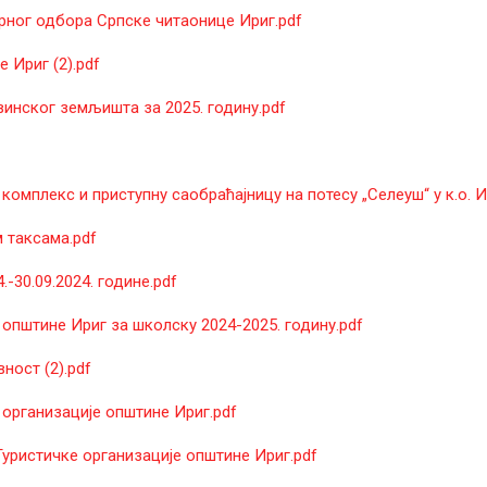
ног одбора Српске читаонице Ириг.pdf
 Ириг (2).pdf
инског земљишта за 2025. годину.pdf
омплекс и приступну саобраћајницу на потесу „Селеуш“ у к.о. И
 таксама.pdf
-30.09.2024. године.pdf
пштине Ириг за школску 2024-2025. годину.pdf
ност (2).pdf
организације општине Ириг.pdf
ристичке организације општине Ириг.pdf