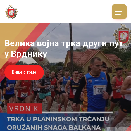
Велика војна трка други пут
у Врднику
Више о томе