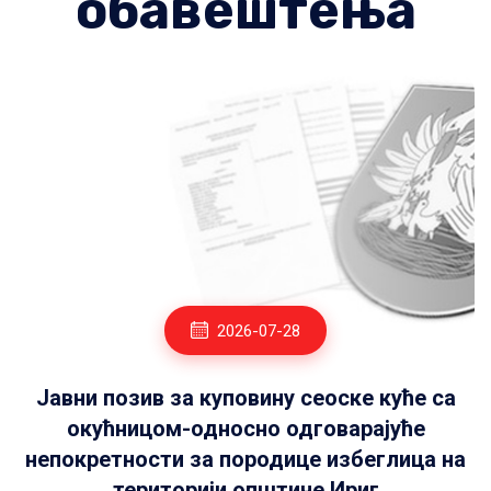
обавештења
2026-07-28
Јавни позив за куповину сеоске куће са
окућницом-односно одговарајуће
непокретности за породице избеглица на
територији општине Ириг