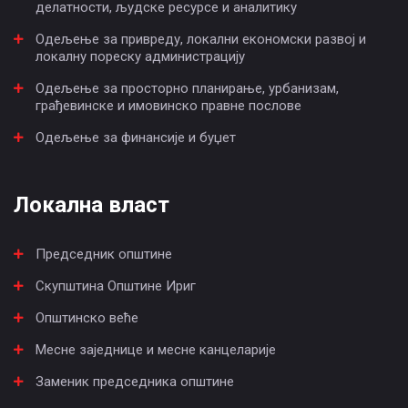
делатности, људске ресурсе и аналитику
Одељење за привреду, локални економски развој и
локалну пореску администрацију
Одељење за просторно планирање, урбанизам,
грађевинске и имовинско правне послове
Одељење за финансије и буџет
Локална власт
Председник општине
Скупштина Општине Ириг
Општинско веће
Месне заједнице и месне канцеларије
Заменик председника општине