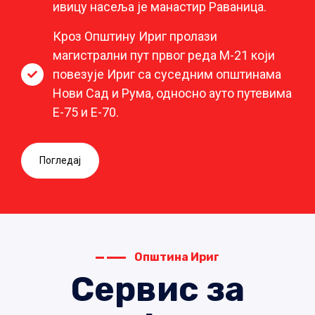
ивицу насеља је манастир Раваница.
Кроз Општину Ириг пролази
магистрални пут првог реда М-21 који
повезује Ириг са суседним општинама
Нови Сад и Рума, односно ауто путевима
Е-75 и Е-70.
Погледај
Општина Ириг
Сервис за