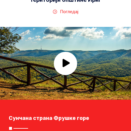
Погледај
Сунчана страна Фрушке горе