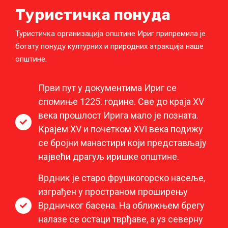
Туристичка понуда
Туристичка организација општине Ириг припремила је
богату понуду културних и природних атракција наше
општине.
Први пут у документима Ириг се
спомиње 1225. године. Све до краја XV
века прошлост Ирига мало је позната.
Крајем XV и почетком XVI века подижу
се бројни манастири који представљају
највећи драгуљ иришке општине.
Врдник је старо фрушкогорско насеље,
изграђен у пространом проширењу
Врдничког басена. На оближњем брегу
налазе се остаци тврђаве, а уз северну