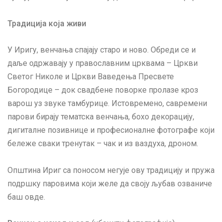
Традиција која живи
У Иригу, венчања спајају старо и ново. Обреди се и
даље одржавају у православним црквама – Цркви
Светог Николе и Цркви Ваведења Пресвете
Богородице – док свадбене поворке пролазе кроз
варош уз звуке тамбурице. Истовремено, савремени
парови бирају тематска венчања, бохо декорацију,
дигиталне позивнице и професионалне фотографе који
бележе сваки тренутак – чак и из ваздуха, дроном.
Општина Ириг са поносом негује ову традицију и пружа
подршку паровима који желе да своју љубав озваниче
баш овде.