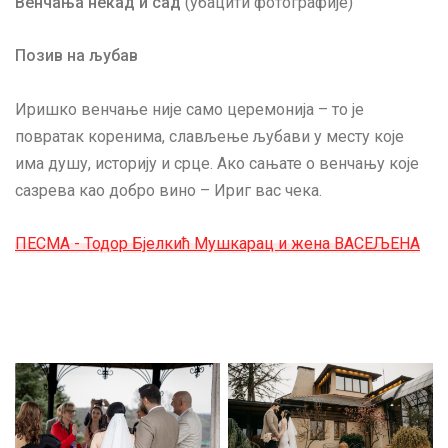
Венчања некад и сад
(убацити фотографије)
Позив на љубав
Иришко венчање није само церемонија – то је
повратак коренима, слављење љубави у месту које
има душу, историју и срце. Ако сањате о венчању које
сазрева као добро вино – Ириг вас чека.
ПЕСМА - Тодор Бјелкић Мушкарац и жена ВАСЕЉЕНА