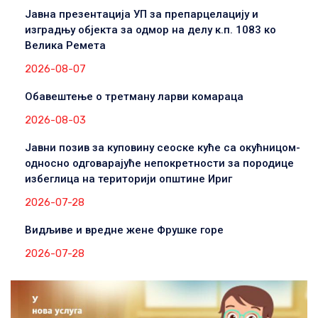
Јавна презентација УП за препарцелацију и
изградњу објекта за одмор на делу к.п. 1083 ко
Велика Ремета
2026-08-07
Обавештење о третману ларви комараца
2026-08-03
Јавни позив за куповину сеоске куће са окућницом-
односно одговарајуће непокретности за породице
избеглица на територији општине Ириг
2026-07-28
Видљиве и вредне жене Фрушке горе
2026-07-28