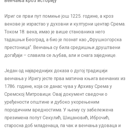
Венчања кроз историју
Ириг се први пут помиње још 1225. године, а кроз
векове је израстао у духовни и културни центар Срема.
Током 18. века, имао је више становника него
тадашњи Београд, а био је познат као „Фрушкогорска
престоница“. Венчања су била средишњи друштвени
догађаји – славила се љубав, али и снага заједнице.
Један од највреднијих доказа о дугој традицији
венчања у Иригу јесте прва матична књига венчаних из
1786. године, која се данас чува у Архиву Срема у
Сремској Митровици. Овај документ сведочи о
уређености општине и дубоко укорењеним
породичним вредностима. У њему су забележена
презимена попут Секулић, Шицановић, Иброчић,
старосна доб младенаца, па чак и венчања удоваца и