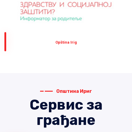
Оpština Irig
Општина Ириг
Сервис за
грађане