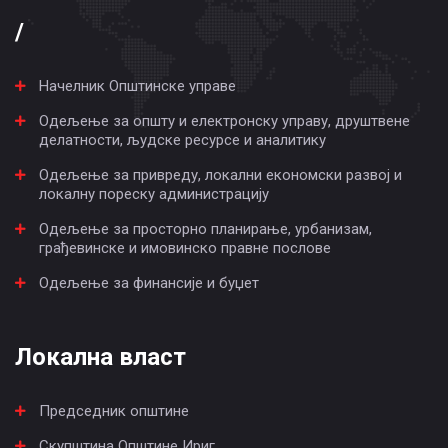
/
Начелник Општинске управе
Одељење за општу и електронску управу, друштвене
делатности, људске ресурсе и аналитику
Одељење за привреду, локални економски развој и
локалну пореску администрацију
Одељење за просторно планирање, урбанизам,
грађевинске и имовинско правне послове
Одељење за финансије и буџет
Локална власт
Председник општине
Скупштина Општине Ириг