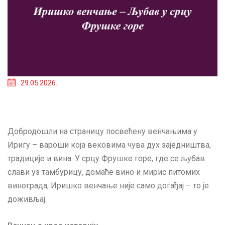
29.05.2026.
Добродошли на страницу посвећену венчањима у
Иригу – вароши која вековима чува дух заједништва,
традиције и вина. У срцу Фрушке горе, где се љубав
слави уз тамбурицу, домаће вино и мирис питомих
винограда, Иришко венчање није само догађај – то је
доживљај.