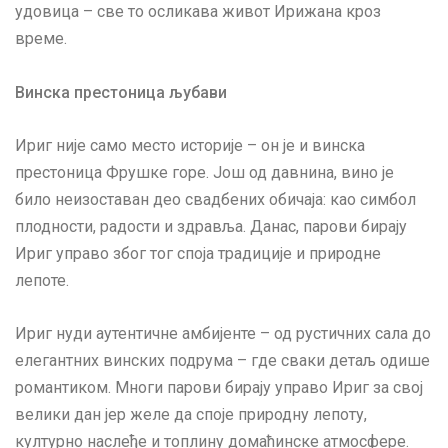
удовица – све то осликава живот Ирижана кроз
време.
Винска престоница љубави
Ириг није само место историје – он је и винска
престоница Фрушке горе. Још од давнина, вино је
било неизоставан део свадбених обичаја: као симбол
плодности, радости и здравља. Данас, парови бирају
Ириг управо због тог споја традиције и природне
лепоте.
Ириг нуди аутентичне амбијенте – од рустичних сала до
елегантних винских подрума – где сваки детаљ одише
романтиком. Многи парови бирају управо Ириг за свој
велики дан јер желе да споје природну лепоту,
културно наслеђе и топлину домаћинске атмосфере.