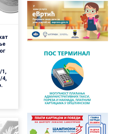
кат
ње
ог
/1,
/4,
о.