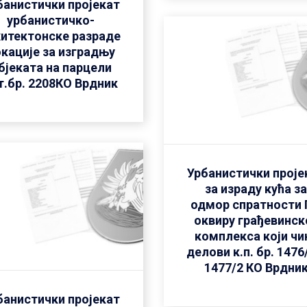
банистички пројекат
урбанистичко-
хитектонске разраде
кације за изградњу
бјеката на парцели
т.бр. 2208КО Врдник
Урбанистички проје
за израду кућа з
одмор спратности 
оквиру грађевинск
комплекса који чи
делови к.п. бр. 1476
1477/2 КО Врдни
банистички пројекат