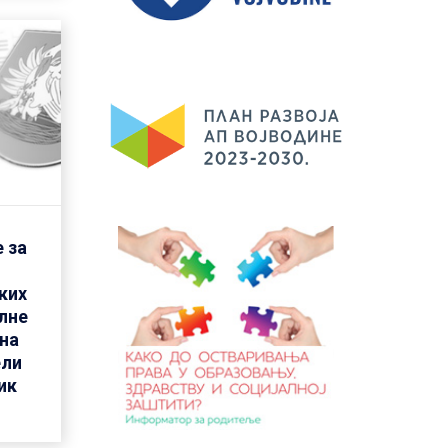
 за
ких
лне
 на
ели
ик