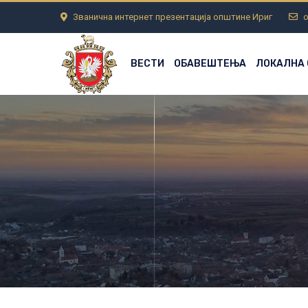
Званична интернет презентација општине Ириг
o
ВЕСТИ
ОБАВЕШТЕЊА
ЛОКАЛНА