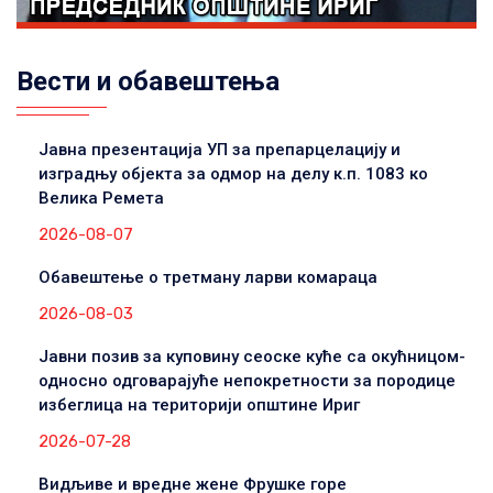
Вести и обавештења
Јавна презентација УП за препарцелацију и
изградњу објекта за одмор на делу к.п. 1083 ко
Велика Ремета
2026-08-07
Обавештење о третману ларви комараца
2026-08-03
Јавни позив за куповину сеоске куће са окућницом-
односно одговарајуће непокретности за породице
избеглица на територији општине Ириг
2026-07-28
Видљиве и вредне жене Фрушке горе