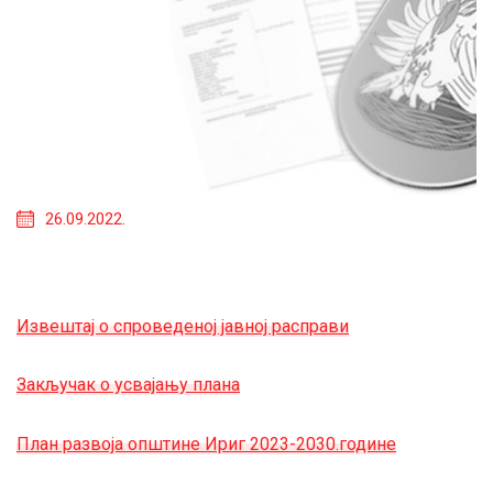
26.09.2022.
Извештај о спроведеној јавној расправи
Закључак о усвајању плана
План развоја општине Ириг 2023-2030.године