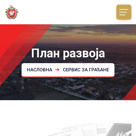
План развоја
НАСЛОВНА
СЕРВИС ЗА ГРАЂАНЕ