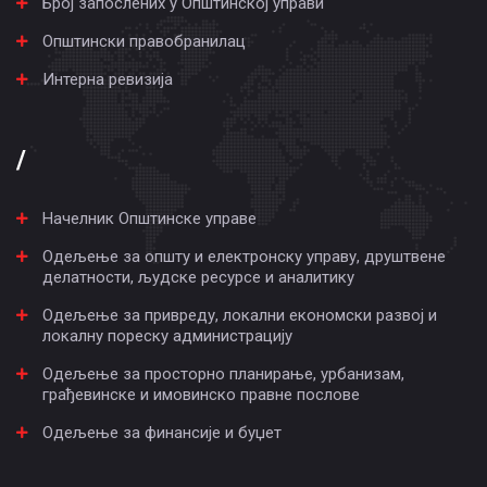
Број запослених у Општинској управи
Општински правобранилац
Интерна ревизија
/
Начелник Општинске управе
Одељење за општу и електронску управу, друштвене
делатности, људске ресурсе и аналитику
Одељење за привреду, локални економски развој и
локалну пореску администрацију
Одељење за просторно планирање, урбанизам,
грађевинске и имовинско правне послове
Одељење за финансије и буџет