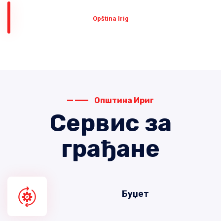
Оpština Irig
Општина Ириг
Сервис за
грађане
Буџет