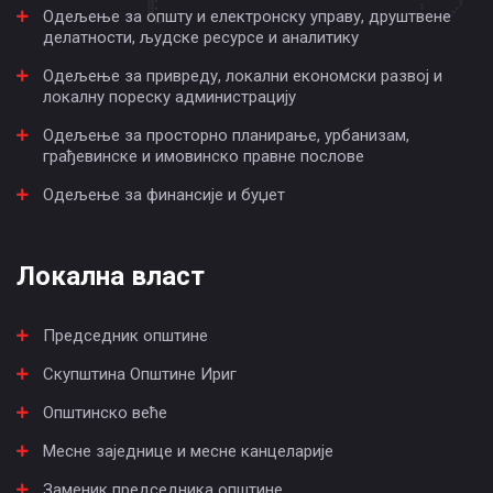
Одељење за општу и електронску управу, друштвене
делатности, људске ресурсе и аналитику
Одељење за привреду, локални економски развој и
локалну пореску администрацију
Одељење за просторно планирање, урбанизам,
грађевинске и имовинско правне послове
Одељење за финансије и буџет
Локална власт
Председник општине
Скупштина Општине Ириг
Општинско веће
Месне заједнице и месне канцеларије
Заменик председника општине