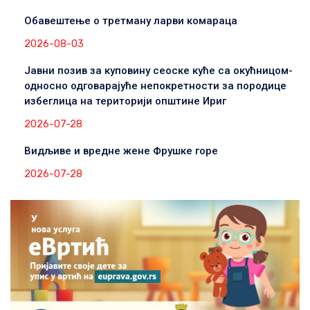
Обавештење о третману ларви комараца
2026-08-03
Јавни позив за куповину сеоске куће са окућницом-
односно одговарајуће непокретности за породице
избеглица на територији општине Ириг
2026-07-28
Видљиве и вредне жене Фрушке горе
2026-07-28