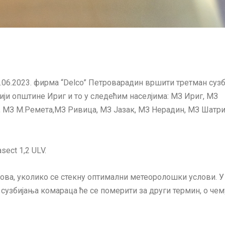
1.06.2023. фирма “Delco” Петроварадин вршити третман суз
ји општине Ириг и то у следећим населјима: МЗ Ириг, МЗ
, МЗ М.Ремета,МЗ Ривица, МЗ Јазак, МЗ Нерадин, МЗ Шатр
sect 1,2 ULV.
ова, уколико се стекну оптимални метеоролошки услови. У 
сузбијања комараца ће се померити за други термин, о чем