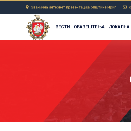
Званична интернет презентација општине Ириг
o
ВЕСТИ
ОБАВЕШТЕЊА
ЛОКАЛНА