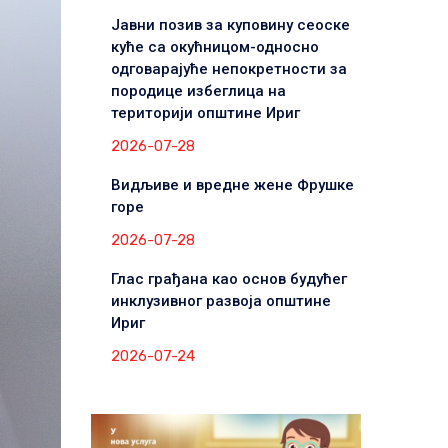
Јавни позив за куповину сеоске
куће са окућницом-односно
одговарајуће непокретности за
породице избеглица на
територији општине Ириг
2026-07-28
Видљиве и вредне жене Фрушке
горе
2026-07-28
Глас грађана као основ будућег
инклузивног развоја општине
Ириг
2026-07-24