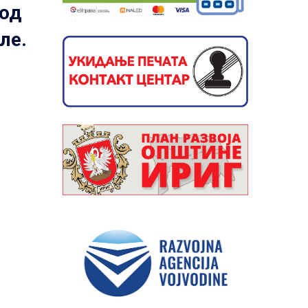
 од
ле.