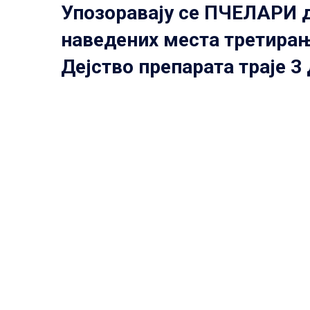
Упозоравају се ПЧЕЛАРИ д
наведених места третирања
Дејство препарата траје 3 