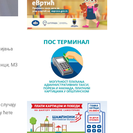
бијања
инци, МЗ
случају
у ћете