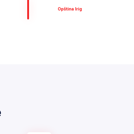
Оpština Irig
е