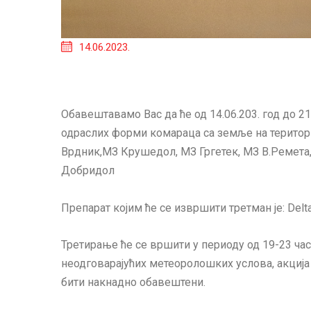
14.06.2023.
Обавештавамо Вас да ће од 14.06.203. год до 2
одраслих форми комараца са земље на територи
Врдник,МЗ Крушедол, МЗ Гргетек, МЗ В.Ремета
Добридол
Препарат којим ће се извршити третман је: Delta
Третирање ће се вршити у периоду од 19-23 час
неодговарајућих метеоролошких услова, акција 
бити накнадно обавештени.