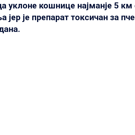
а уклоне кошнице најманје 5 км
 јер је препарат токсичан за пче
дана.