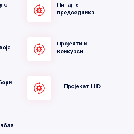
р о
Питајте
председника
Пројекти и
воја
конкурси
бори
Пројекат LIID
табла