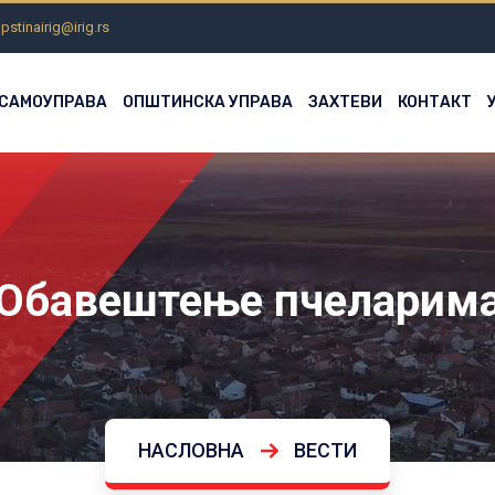
pstinairig@irig.rs
 САМОУПРАВА
ОПШТИНСКА УПРАВА
ЗАХТЕВИ
КОНТАКТ
Обавештење пчеларим
НАСЛОВНА
ВЕСТИ