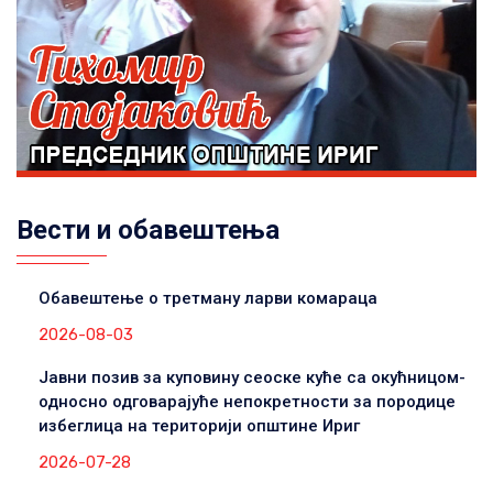
Вести и обавештења
Обавештење о третману ларви комараца
2026-08-03
Јавни позив за куповину сеоске куће са окућницом-
односно одговарајуће непокретности за породице
избеглица на територији општине Ириг
2026-07-28