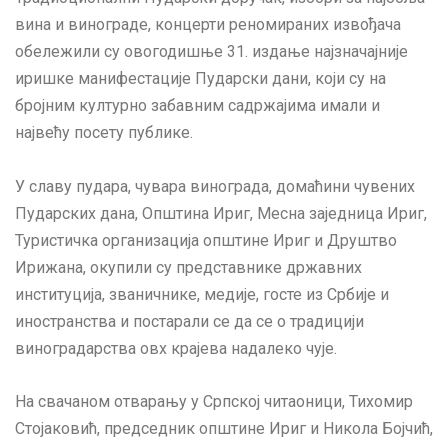
вина и винограде, концерти реномираних извођача
обележили су овогодишње 31. издање најзначајније
иришке манифестације Пударски дани, који су на
бројним културно забавним садржајима имали и
највећу посету публике.
У славу пудара, чувара винограда, домаћини чувених
Пударских дана, Општина Ириг, Месна заједница Ириг,
Туристичка организација општине Ириг и Друштво
Ирижана, окупили су представнике државних
институција, званичнике, медије, госте из Србије и
иностранства и постарали се да се о традицији
виноградарства овх крајева надалеко чује.
На свачаном отварању у Српској читаоници, Тихомир
Стојаковић, председник општине Ириг и Никола Бојчић,