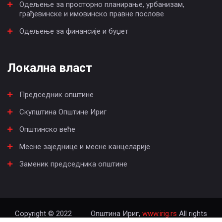
Одељење за просторно планирање, урбанизам,
грађевинске и имовинско правне послове
Одељење за финансије и буџет
Локална власт
Председник општине
Скупштина Општине Ириг
Општинско веће
Месне заједнице и месне канцеларије
Заменик председника општине
Copyright © 2022
Општина Ириг,
www.irig.rs
All rights