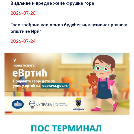
Видљиве и вредне жене Фрушке горе
2026-07-28
Глас грађана као основ будућег инклузивног развоја
општине Ириг
2026-07-24