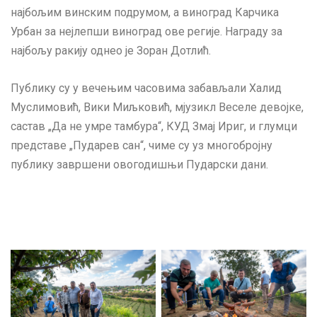
најбољим винским подрумом, а виноград Карчика
Урбан за нејлепши виноград ове регије. Награду за
најбољу ракију однео је Зоран Дотлић.
Публику су у вечењим часовима забављали Халид
Муслимовић, Вики Миљковић, мјузикл Веселе девојке,
састав „Да не умре тамбура“, КУД Змај Ириг, и глумци
представе „Пударев сан“, чиме су уз многобројну
публику завршени овогодишњи Пударски дани.