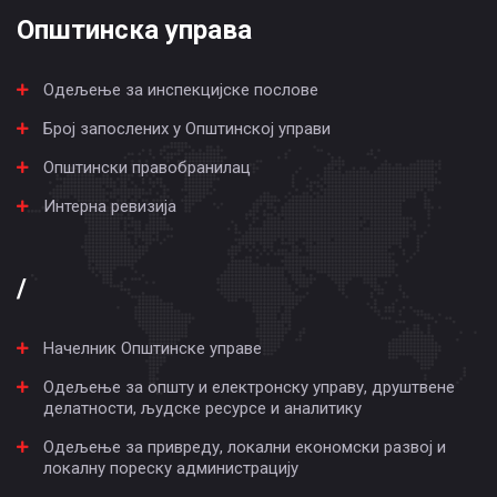
Општинска управа
Одељење за инспекцијске послове
Број запослених у Општинској управи
Општински правобранилац
Интерна ревизија
/
Начелник Општинске управе
Одељење за општу и електронску управу, друштвене
делатности, људске ресурсе и аналитику
Одељење за привреду, локални економски развој и
локалну пореску администрацију