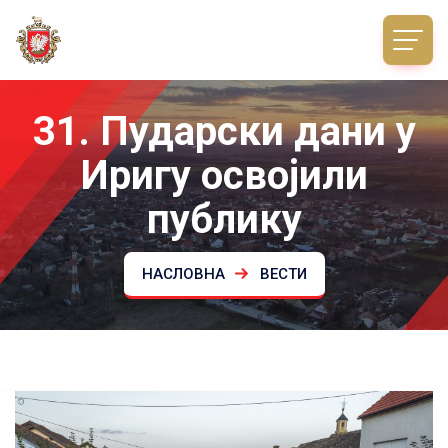
31. Пударски дани у
Иригу освојили
публику
НАСЛОВНА
ВЕСТИ