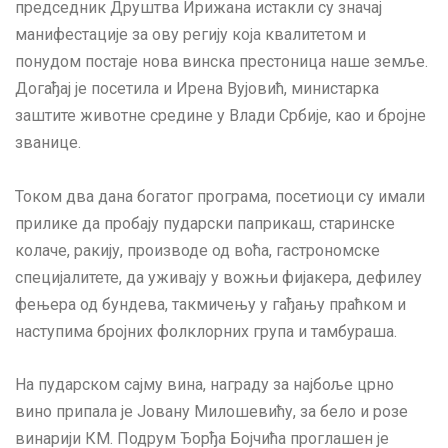
председник Друштва Ирижана истакли су значај
манифестације за ову регију која квалитетом и
понудом постаје нова винска престоница наше земље.
Догађај је посетила и Ирена Вујовић, министарка
заштите животне средине у Влади Србије, као и бројне
званице.
Током два дана богатог програма, посетиоци су имали
прилике да пробају пударски паприкаш, старинске
колаче, ракију, производе од воћа, гастрономске
специјалитете, да уживају у вожњи фијакера, дефилеу
фењера од бундева, такмичењу у гађању праћком и
наступима бројних фолклорних група и тамбураша.
На пударском сајму вина, награду за најбоље црно
вино припала је Јовану Милошевићу, за бело и розе
винарији КМ. Подрум Ђорђа Бојчића проглашен је