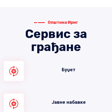
Општина Ириг
Сервис за
грађане
Буџет
Јавне набавке