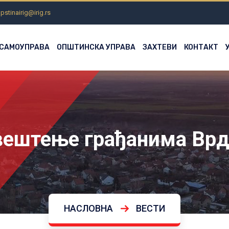
pstinairig@irig.rs
 САМОУПРАВА
ОПШТИНСКА УПРАВА
ЗАХТЕВИ
КОНТАКТ
вештење грађанима Врд
НАСЛОВНА
ВЕСТИ