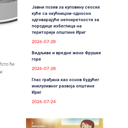
Јавни позив за куповину сеоске
куће са окућницом-односно
одговарајуће непокретности за
породице избеглица на
територији општине Ириг
2026-07-28
Видљиве и вредне жене Фрушке
горе
Исто ће
2026-07-28
и
Глас грађана као основ будућег
инклузивног развоја општине
Ириг
2026-07-24