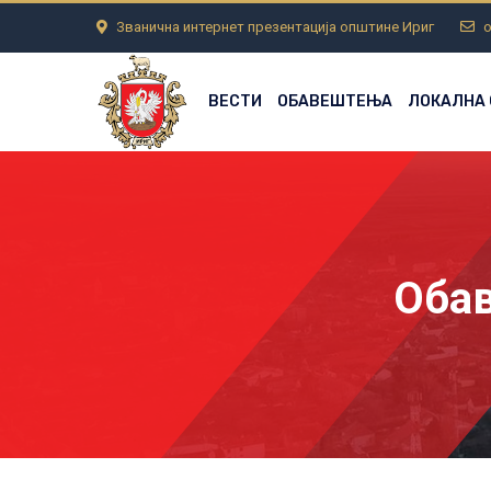
Званична интернет презентација општине Ириг
o
ВЕСТИ
ОБАВЕШТЕЊА
ЛОКАЛНА
Оба