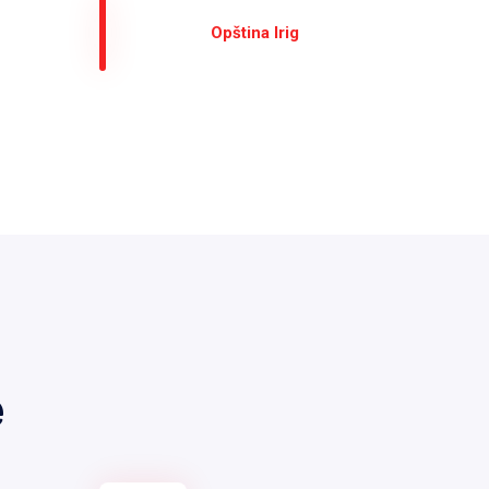
Оpština Irig
е