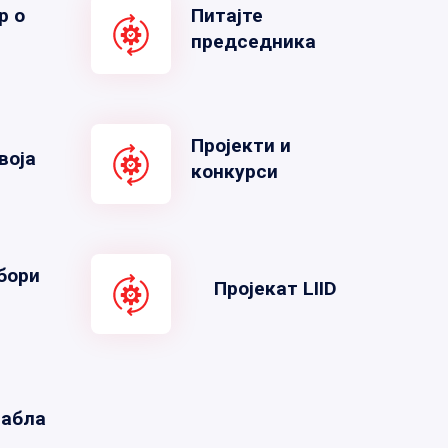
р о
Питајте
председника
Пројекти и
воја
конкурси
бори
Пројекат LIID
табла