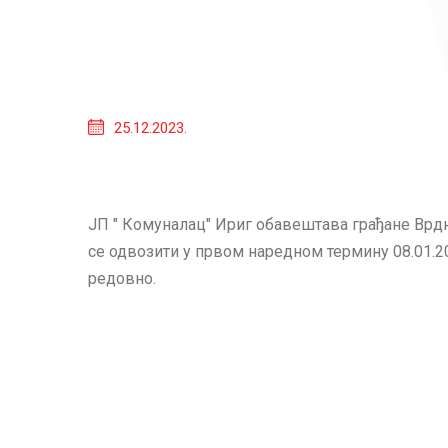
25.12.2023.
ЈП " Комуналац" Ириг обавештава грађане Врдн
се одвозити у првом наредном термину 08.01.2
редовно.