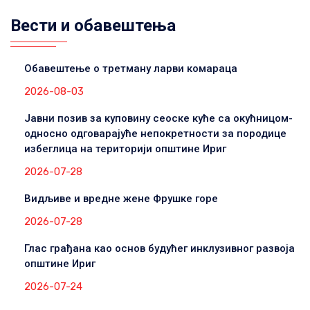
Вести и обавештења
Обавештење о третману ларви комараца
2026-08-03
Јавни позив за куповину сеоске куће са окућницом-
односно одговарајуће непокретности за породице
избеглица на територији општине Ириг
2026-07-28
Видљиве и вредне жене Фрушке горе
2026-07-28
Глас грађана као основ будућег инклузивног развоја
општине Ириг
2026-07-24