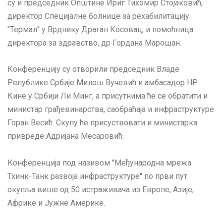
су и председник Општине Ириг Тихомир Стојаковић,
директор Специјалне болнице за рехабилитацију
''Термал'' у Врднику Драган Косовац, и помоћница
директора за здравство, др Гордана Марошан.
Конференцију су отворили председник Владе
Републике Србије Милош Вучевић и амбасадор НР
Кине у Србији Ли Минг, а присутнима ће се обратити и
министар грађевинарства, саобраћаја и инфраструктуре
Горан Весић. Скупу ће присуствовати и министарка
привреде Адријана Месаровић.
Конференција под називом ''Међународна мрежа
Тхинк-Танк развоја инфраструктуре'' по први пут
окупља више од 50 истраживача из Европе, Азије,
Африке и Јужне Америке.