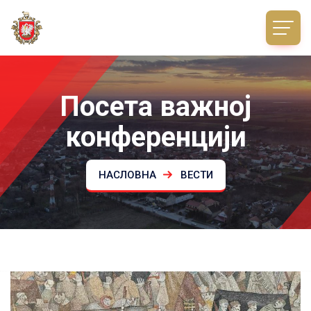
Посета важној
конференцији
НАСЛОВНА
ВЕСТИ