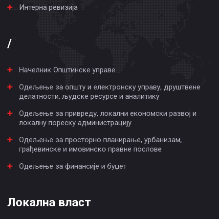
Интерна ревизија
/
Начелник Општинске управе
Одељење за општу и електронску управу, друштвене
делатности, људске ресурсе и аналитику
Одељење за привреду, локални економски развој и
локалну пореску администрацију
Одељење за просторно планирање, урбанизам,
грађевинске и имовинско правне послове
Одељење за финансије и буџет
Локална власт