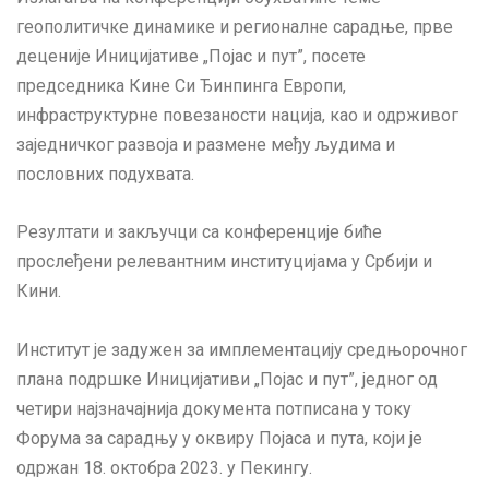
геополитичке динамике и регионалне сарадње, прве
деценије Иницијативе „Појас и пут”, посете
председника Кине Си Ђинпинга Европи,
инфраструктурне повезаности нација, као и одрживог
заједничког развоја и размене међу људима и
пословних подухвата.
Резултати и закључци са конференције биће
прослеђени релевантним институцијама у Србији и
Кини.
Институт је задужен за имплементацију средњорочног
плана подршке Иницијативи „Појас и пут”, једног од
четири најзначајнија документа потписана у току
Форума за сарадњу у оквиру Појаса и пута, који је
одржан 18. октобра 2023. у Пекингу.