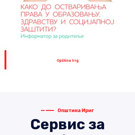
Оpština Irig
Општина Ириг
Сервис за