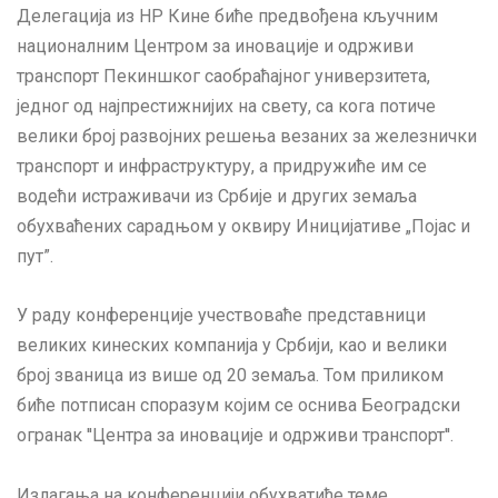
Делегација из НР Кине биће предвођена кључним
националним Центром за иновације и одрживи
транспорт Пекиншког саобраћајног универзитета,
једног од најпрестижнијих на свету, са кога потиче
велики број развојних решења везаних за железнички
транспорт и инфраструктуру, а придружиће им се
водећи истраживачи из Србије и других земаља
обухваћених сарадњом у оквиру Иницијативе „Појас и
пут”.
У раду конференције учествоваће представници
великих кинеских компанија у Србији, као и велики
број званица из више од 20 земаља. Том приликом
биће потписан споразум којим се оснива Београдски
огранак ''Центра за иновације и одрживи транспорт''.
Излагања на конференцији обухватиће теме