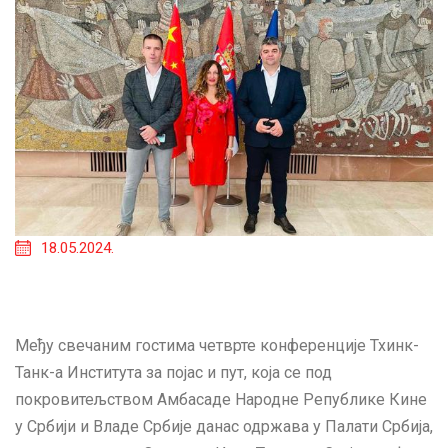
18.05.2024.
Међу свечаним гостима четврте конференције Тхинк-
Танк-а Института за појас и пут, која се под
покровитељством Амбасаде Народне Републике Кине
у Србији и Владе Србије данас одржава у Палати Србија,