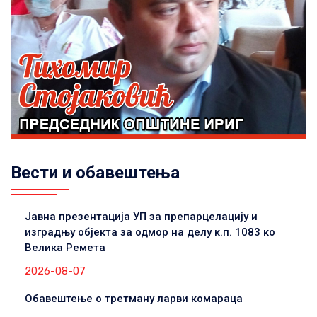
Вести и обавештења
Јавна презентација УП за препарцелацију и
изградњу објекта за одмор на делу к.п. 1083 ко
Велика Ремета
2026-08-07
Обавештење о третману ларви комараца