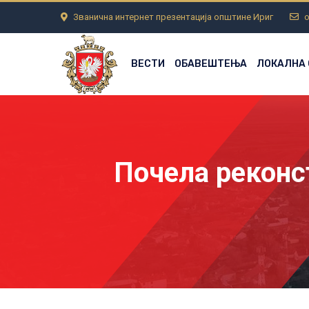
Званична интернет презентација општине Ириг
o
ВЕСТИ
ОБАВЕШТЕЊА
ЛОКАЛНА
Почела реконс