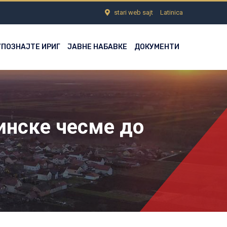
stari web sajt
Latinica
УПОЗНАЈТЕ ИРИГ
ЈАВНЕ НАБАВКЕ
ДОКУМЕНТИ
инске чесме до