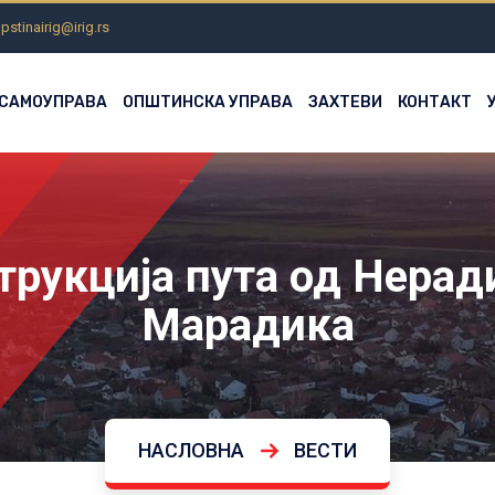
pstinairig@irig.rs
 САМОУПРАВА
ОПШТИНСКА УПРАВА
ЗАХТЕВИ
КОНТАКТ
трукција пута од Нерад
Марадика
НАСЛОВНА
ВЕСТИ