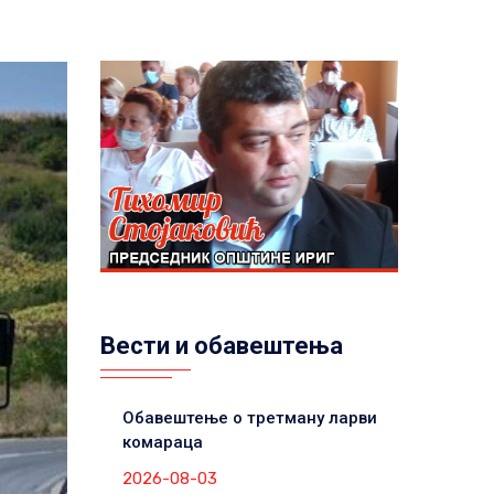
Вести и обавештења
Обавештење о третману ларви
комараца
2026-08-03