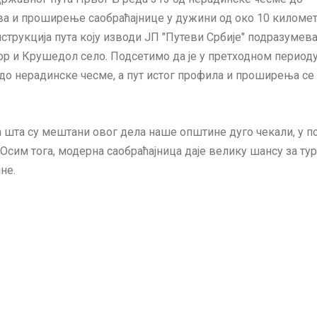
а и проширење саобраћајнице у дужини од око 10 километа
нструкција пута коју изводи ЈП "Путеви Србије" подразумева
 и Крушедол село. Подсетимо да је у претходном период
до нерадинске чесме, а пут истог профила и проширења се 
 шта су мештани овог дела наше општине дуго чекали, у п
 Осим тога, модерна саобраћајница даје велику шансу за ту
не.