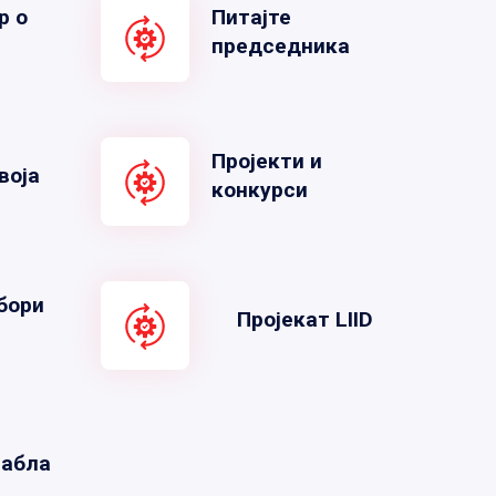
р о
Питајте
председника
Пројекти и
воја
конкурси
бори
Пројекат LIID
табла