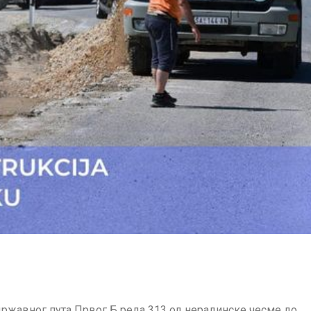
државног пута Првог Б реда 313 од нерадинске чесме до