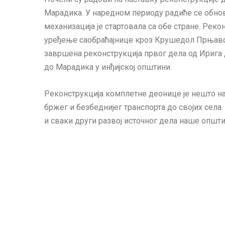
Марадика. У наредном периоду радиће се обнов
механизација је стартовала са обе стране. Реко
уређење саобраћајнице кроз Крушедол Прњавор
завршена реконструкција првог дела од Ирига 
до Марадика у инђијској општини.
Реконструкција комплетне деонице је нешто на
бржег и безбеднијег транспорта до својих села.
и сваки други развој источног дела наше општи