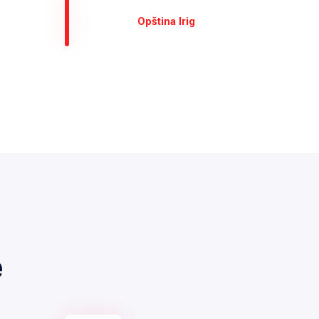
Оpština Irig
е