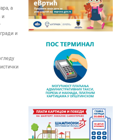
ра, а
 и
у
гради и
огледу
ристички