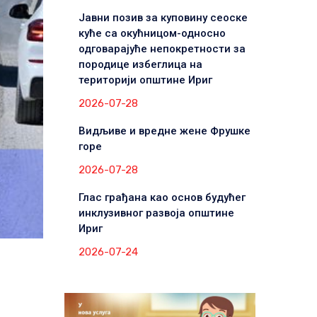
Јавни позив за куповину сеоске
куће са окућницом-односно
одговарајуће непокретности за
породице избеглица на
територији општине Ириг
2026-07-28
Видљиве и вредне жене Фрушке
горе
2026-07-28
Глас грађана као основ будућег
инклузивног развоја општине
Ириг
2026-07-24