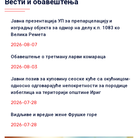
Вести и обавештења
Јавна презентација УП за препарцелацију и
изградњу објекта за одмор на делу к.п. 1083 ко
Велика Ремета
2026-08-07
Обавештење о третману ларви комараца
2026-08-03
Јавни позив за куповину сеоске куће са окућницом-
односно одговарајуће непокретности за породице
избеглица на територији општине Ириг
2026-07-28
Видљиве и вредне жене Фрушке горе
2026-07-28