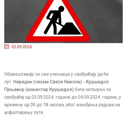
02.09.2024.
Обавештавају се сви учесници у саобраћају да ће
пут
Нерадин (чесме Свети Никола) - Крушедол
Прњавор (манастир Крушедол)
бити затворен за
саобраћај од 03.09.2024. године до 04.09.2024. године, у
времену од 09 до 18 часова, због извођења радова на
асфалтирању пута.