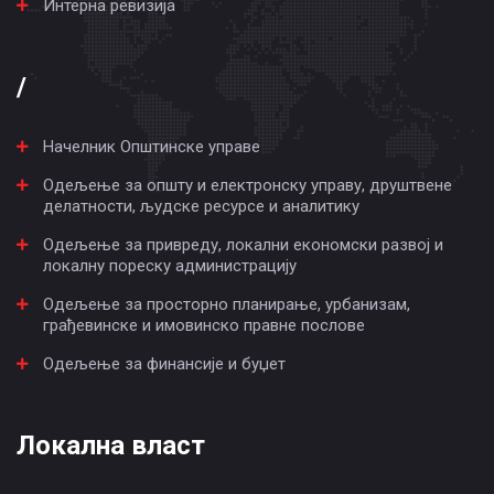
Интерна ревизија
/
Начелник Општинске управе
Одељење за општу и електронску управу, друштвене
делатности, људске ресурсе и аналитику
Одељење за привреду, локални економски развој и
локалну пореску администрацију
Одељење за просторно планирање, урбанизам,
грађевинске и имовинско правне послове
Одељење за финансије и буџет
Локална власт