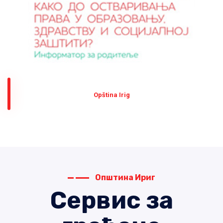
Оpština Irig
Општина Ириг
Сервис за