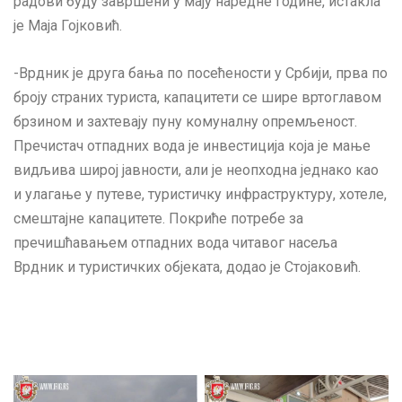
радови буду завршени у мају наредне године, истакла
је Маја Гојковић.
-Врдник је друга бања по посећености у Србији, прва по
броју страних туриста, капацитети се шире вртоглавом
брзином и захтевају пуну комуналну опремљеност.
Пречистач отпадних вода је инвестиција која је мање
видљива широј јавности, али је неопходна једнако као
и улагање у путеве, туристичку инфраструктуру, хотеле,
смештајне капацитете. Покриће потребе за
пречишћавањем отпадних вода читавог насеља
Врдник и туристичких објеката, додао је Стојаковић.