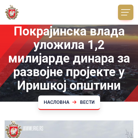
Покрајинска влада
уложила 1,2
милијарде динара за
развојне пројекте у
Иришкој општини
НАСЛОВНА
ВЕСТИ