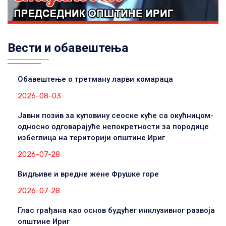
Вести и обавештења
Обавештење о третману ларви комараца
2026-08-03
Јавни позив за куповину сеоске куће са окућницом-
односно одговарајуће непокретности за породице
избеглица на територији општине Ириг
2026-07-28
Видљиве и вредне жене Фрушке горе
2026-07-28
Глас грађана као основ будућег инклузивног развоја
општине Ириг