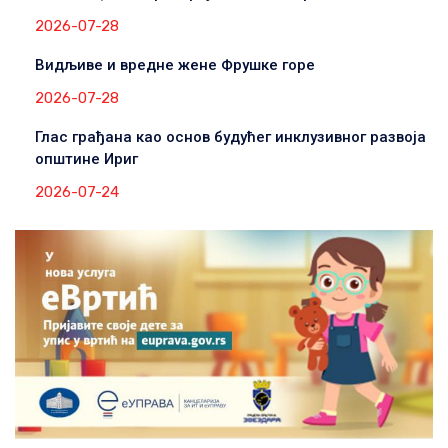
2026-07-28
Видљиве и вредне жене Фрушке горе
2026-07-28
Глас грађана као основ будућег инклузивног развоја
општине Ириг
2026-07-24