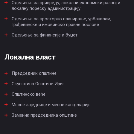
Одељење за привреду, локални економски развој и
локалну пореску администрацију
Одељење за просторно планирање, урбанизам,
грађевинске и имовинско правне послове
Одељење за финансије и буџет
Локална власт
Председник општине
Скупштина Општине Ириг
Општинско веће
Месне заједнице и месне канцеларије
Заменик председника општине