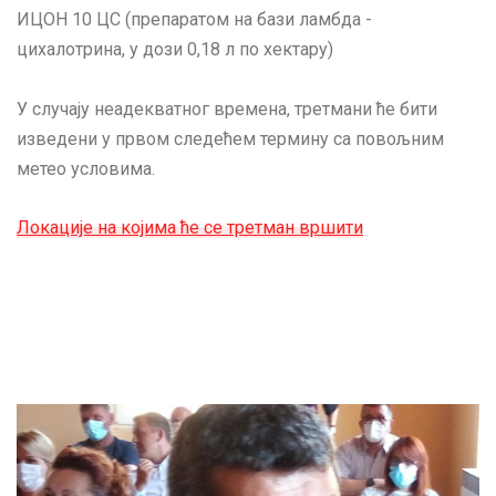
ИЦОН 10 ЦС (препаратом на бази ламбда -
цихалотрина, у дози 0,18 л по хектару)
У случају неадекватног времена, третмани ће бити
изведени у првом следећем термину са повољним
метео условима.
Локације на којима ће се третман вршити