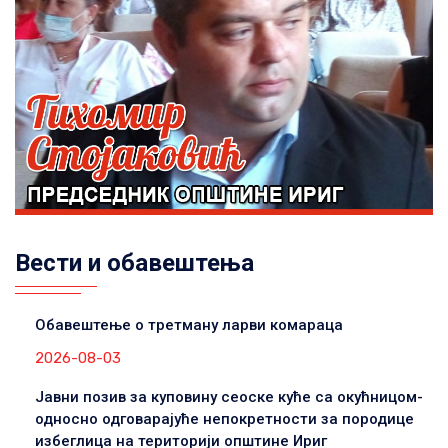
Вести и обавештења
Обавештење о третману ларви комараца
2026-08-03
Јавни позив за куповину сеоске куће са окућницом-
односно одговарајуће непокретности за породице
избеглица на територији општине Ириг