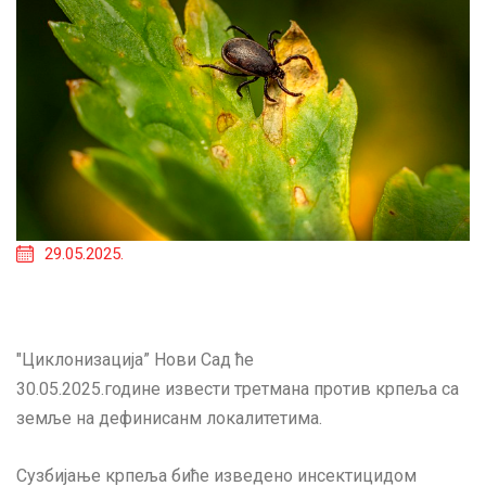
29.05.2025.
"Циклонизација” Нови Сад ће
30.05.2025.године извести третмана против крпеља са
земље на дефинисанм локалитетима.
Сузбијање крпеља биће изведено инсектицидом