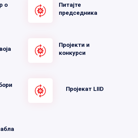
р о
Питајте
председника
Пројекти и
воја
конкурси
бори
Пројекат LIID
табла