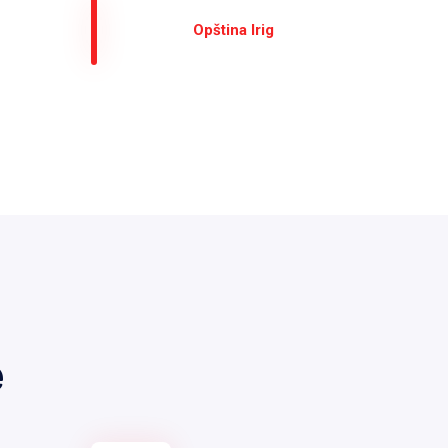
Оpština Irig
е