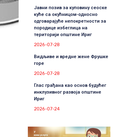
Јавни позив за куповину сеоске
куће са окућницом-односно
одговарајуће непокретности за
породице избеглица на
територији општине Ириг
2026-07-28
Видљиве и вредне жене Фрушке
горе
2026-07-28
Глас грађана као основ будућег
инклузивног развоја општине
Ириг
2026-07-24