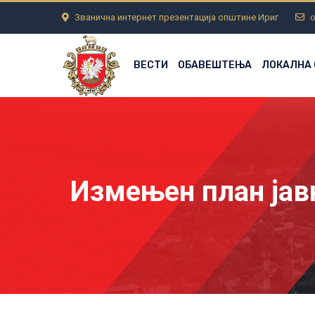
Званична интернет презентација општине Ириг
o
ВЕСТИ
ОБАВЕШТЕЊА
ЛОКАЛНА
Измењен план јавн