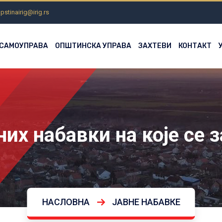
pstinairig@irig.rs
 САМОУПРАВА
ОПШТИНСКА УПРАВА
ЗАХТЕВИ
КОНТАКТ
их набавки на које се 
НАСЛОВНА
ЈАВНЕ НАБАВКЕ