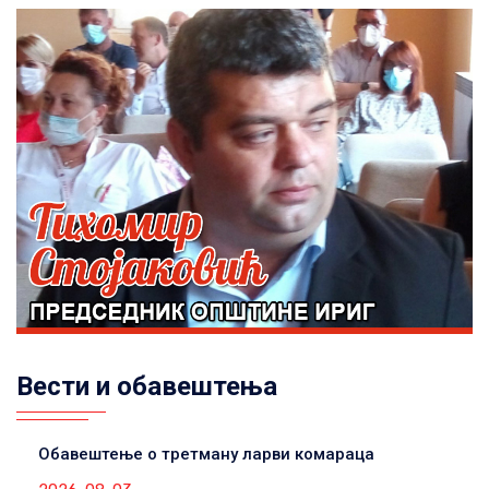
Вести и обавештења
Обавештење о третману ларви комараца