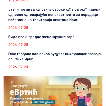
2026-08-03
Јавни позив за куповину сеоске куће са окућницом-
односно одговарајуће непокретности за породице
избеглица на територији општине Ириг
2026-07-28
Видљиве и вредне жене Фрушке горе
2026-07-28
Глас грађана као основ будућег инклузивног развоја
општине Ириг
2026-07-24