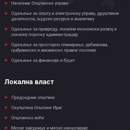
Начелник Општинске управе
Одељење за општу и електронску управу, друштвене
делатности, људске ресурсе и аналитику
Одељење за привреду, локални економски развој и
локалну пореску администрацију
Одељење за просторно планирање, урбанизам,
грађевинске и имовинско правне послове
Одељење за финансије и буџет
Локална власт
Председник општине
Скупштина Општине Ириг
Општинско веће
Месне заједнице и месне канцеларије