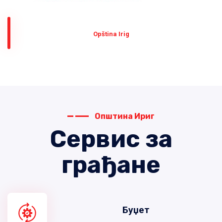
Оpština Irig
Општина Ириг
Сервис за
грађане
Буџет