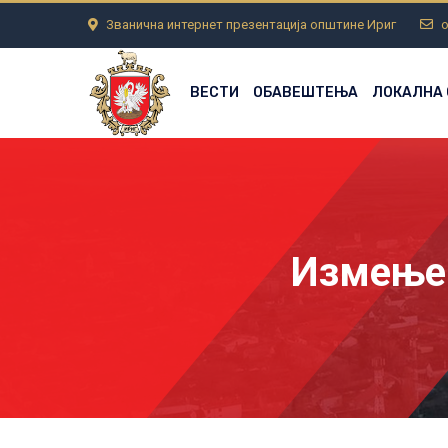
Званична интернет презентација општине Ириг
o
ВЕСТИ
ОБАВЕШТЕЊА
ЛОКАЛНА
Измењен