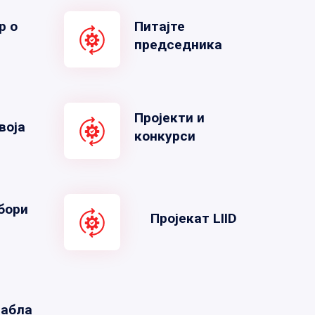
р о
Питајте
председника
Пројекти и
воја
конкурси
бори
Пројекат LIID
табла