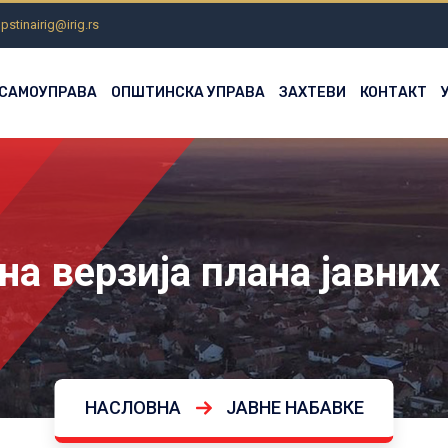
pstinairig@irig.rs
 САМОУПРАВА
ОПШТИНСКА УПРАВА
ЗАХТЕВИ
КОНТАКТ
а верзија плана јавних
НАСЛОВНА
ЈАВНЕ НАБАВКЕ