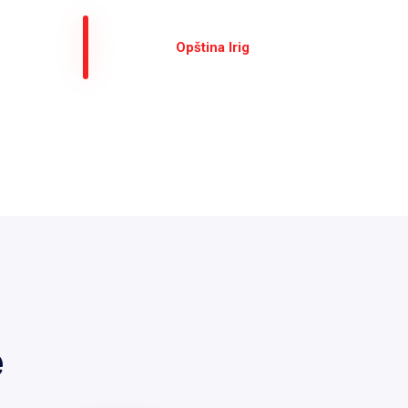
Оpština Irig
е