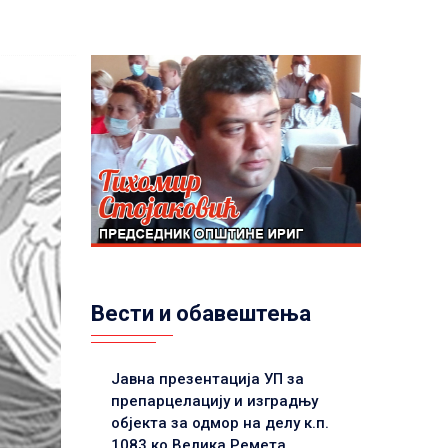
Вести и обавештења
Јавна презентација УП за
препарцелацију и изградњу
објекта за одмор на делу к.п.
1083 ко Велика Ремета