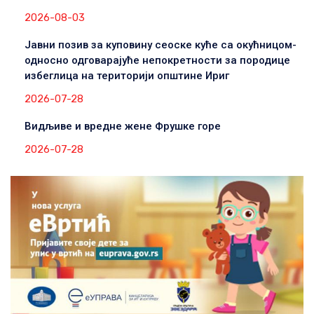
2026-08-03
Јавни позив за куповину сеоске куће са окућницом-
односно одговарајуће непокретности за породице
избеглица на територији општине Ириг
2026-07-28
Видљиве и вредне жене Фрушке горе
2026-07-28