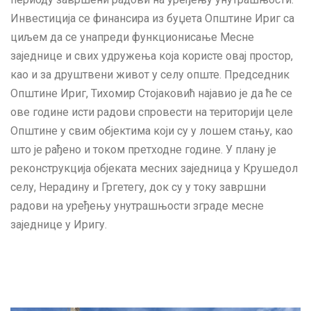
Инвестиција се финансира из буџета Општине Ириг са
циљем да се унапреди функционисање Месне
заједнице и свих удружења која користе овај простор,
као и за друштвени живот у селу опште. Председник
Општине Ириг, Тихомир Стојаковић најавио је да ће се
ове године исти радови спровести на територији целе
Општине у свим објектима који су у лошем стању, као
што је рађено и током претходне године. У плану је
реконструкција објеката месних заједница у Крушедол
селу, Нерадину и Гргетегу, док су у току завршни
радови на уређењу унутрашњости зграде месне
заједнице у Иригу.