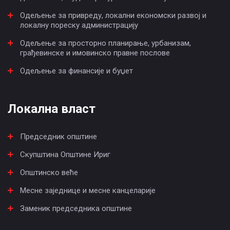
Одељење за привреду, локални економски развој и
локалну пореску администрацију
Одељење за просторно планирање, урбанизам,
грађевинске и имовинско правне послове
Одељење за финансије и буџет
Локална власт
Председник општине
Скупштина Општине Ириг
Општинско веће
Месне заједнице и месне канцеларије
Заменик председника општине