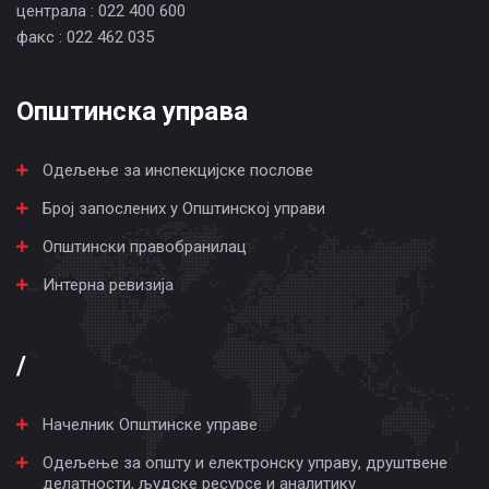
централа : 022 400 600
факс : 022 462 035
Општинска управа
Одељење за инспекцијске послове
Број запослених у Општинској управи
Општински правобранилац
Интерна ревизија
/
Начелник Општинске управе
Одељење за општу и електронску управу, друштвене
делатности, људске ресурсе и аналитику