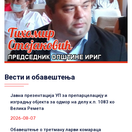
Вести и обавештења
Јавна презентација УП за препарцелацију и
изградњу објекта за одмор на делу к.п. 1083 ко
Велика Ремета
2026-08-07
Обавештење о третману ларви комараца