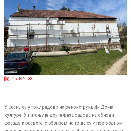
15.04.2023.
У Јаску су у току радови на реконструкцији Дома
културе. У питању је друга фаза радова на обнови
фасаде и расвете, с обзиром на то да су у претходном
периоду завршени радови на уређењу унутрашњости.