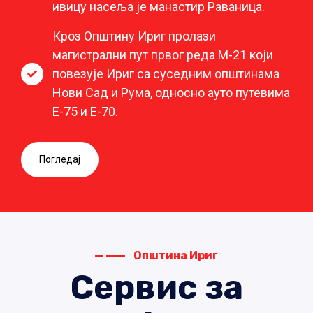
ивицу насеља је манастир Раваница.
Кроз Општину Ириг пролази
магистрални пут првог реда М-21 који
повезује Ириг са суседним општинама
Нови Сад и Рума, односно ауто путевима
Е-75 и Е-70.
Погледај
Општина Ириг
Сервис за