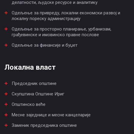
делатности, људске ресурсе и аналитику
Одељење за привреду, локални економски развој и
локалну пореску администрацију
Одељење за просторно планирање, урбанизам,
грађевинске и имовинско правне послове
Одељење за финансије и буџет
Локална власт
Председник општине
Скупштина Општине Ириг
Општинско веће
Месне заједнице и месне канцеларије
Заменик председника општине