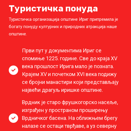
Туристичка понуда
Туристичка организација општине Ириг припремила је
богату понуду културних и природних атракција наше
општине.
Први пут у документима Ириг се
спомиње 1225. године. Све до краја XV
века прошлост Ирига мало је позната.
Крајем XV и почетком XVI века подижу
се бројни манастири који представљају
највећи драгуљ иришке општине.
Врдник је старо фрушкогорско насеље,
изграђен у пространом проширењу
Врдничког басена. На оближњем брегу
налазе се остаци тврђаве, а уз северну