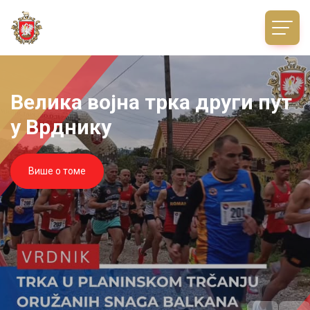
Велика војна трка други пут
у Врднику
Више о томе