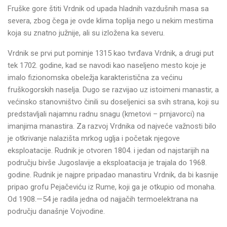
Fruške gore štiti Vrdnik od upada hladnih vazdušnih masa sa
severa, zbog čega je ovde klima toplija nego u nekim mestima
koja su znatno južnije, ali su izložena ka severu.
Vrdnik se prvi put pominje 1315 kao tvrđava Vrdnik, a drugi put
tek 1702. godine, kad se navodi kao naseljeno mesto koje je
imalo fizionomska obeležja karakteristična za većinu
fruškogorskih naselja. Dugo se razvijao uz istoimeni manastir, a
većinsko stanovništvo činili su doseljenici sa svih strana, koji su
predstavljali najamnu radnu snagu (kmetovi – prnjavorci) na
imanjima manastira. Za razvoj Vrdnika od najveće važnosti bilo
je otkrivanje nalazišta mrkog uglja i početak njegove
eksploatacije. Rudnik je otvoren 1804. i jedan od najstarijih na
području bivše Jugoslavije a eksploatacija je trajala do 1968.
godine. Rudnik je najpre pripadao manastiru Vrdnik, da bi kasnije
pripao grofu Pejačeviću iz Rume, koji ga je otkupio od monaha.
Od 1908.—54 je radila jedna od najjačih termoelektrana na
području današnje Vojvodine.