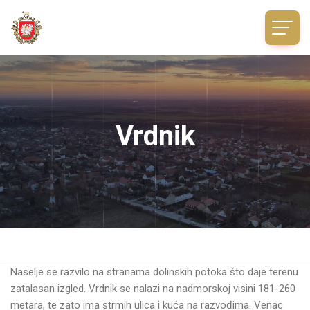
Vrdnik
Naselje se razvilo na stranama dolinskih potoka što daje terenu
zatalasan izgled. Vrdnik se nalazi na nadmorskoj visini 181-260
metara, te zato ima strmih ulica i kuća na razvođima. Venac