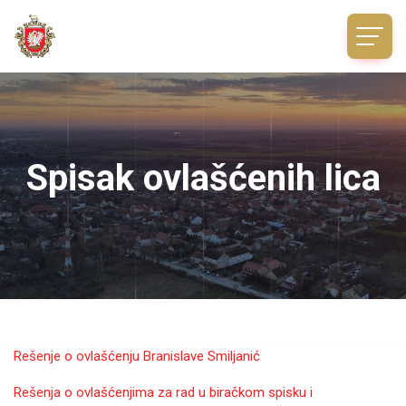
Spisak ovlašćenih lica
Rešenje o ovlašćenju Branislave Smiljanić
Rešenja o ovlašćenjima za rad u biračkom spisku i