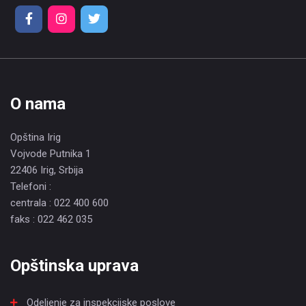
O nama
Opština Irig
Vojvode Putnika 1
22406 Irig, Srbija
Telefoni :
centrala : 022 400 600
faks : 022 462 035
Opštinska uprava
Odeljenje za inspekcijske poslove