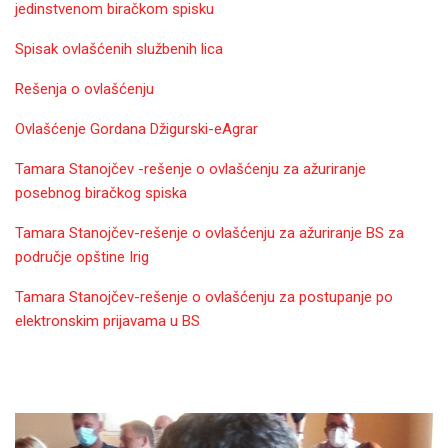
jedinstvenom biračkom spisku
Spisak ovlašćenih službenih lica
Rešenja o ovlašćenju
Ovlašćenje Gordana Džigurski-eAgrar
Tamara Stanojčev -rešenje o ovlašćenju za ažuriranje
posebnog biračkog spiska
Tamara Stanojčev-rešenje o ovlašćenju za ažuriranje BS za
područje opštine Irig
Tamara Stanojčev-rešenje o ovlašćenju za postupanje po
elektronskim prijavama u BS