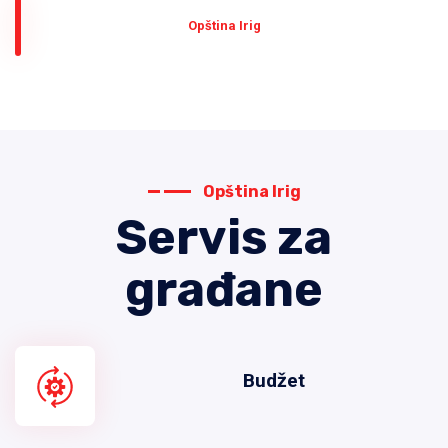
Оpština Irig
Opština Irig
Servis za
građane
Budžet