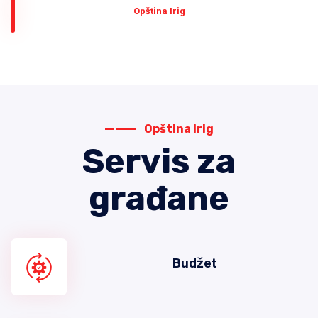
Оpština Irig
Opština Irig
Servis za
građane
Budžet