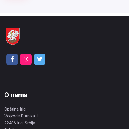
O nama
Opština Irig
Vojvode Putnika 1
22406 Irig, Srbija