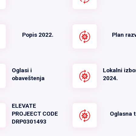
Popis 2022.
Plan raz
Oglasi i
Lokalni izbo
obaveštenja
2024.
ELEVATE
PROJEECT CODE
Oglasna t
DRP0301493