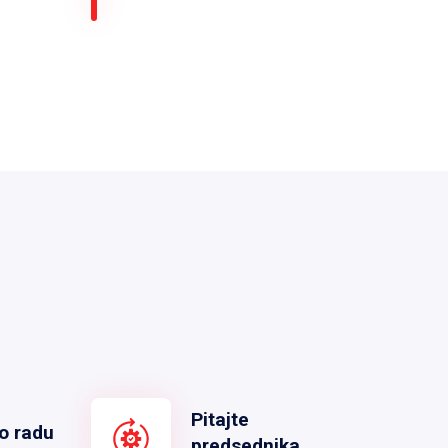
Pitajte
o radu
predsednika