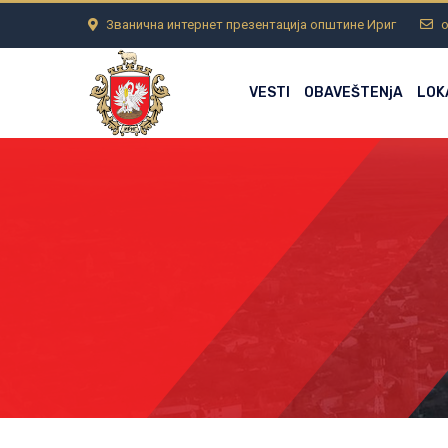
Званична интернет презентација општине Ириг
o
VESTI
OBAVEŠTENjA
LOK