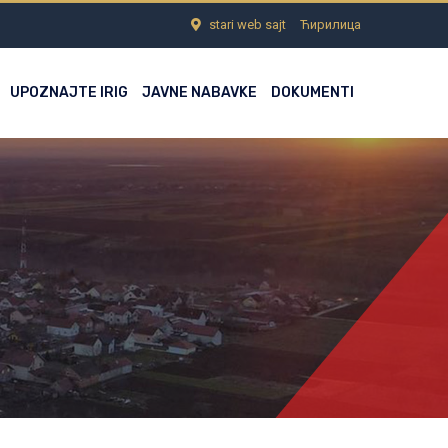
stari web sajt
Ћирилица
UPOZNAJTE IRIG
JAVNE NABAVKE
DOKUMENTI