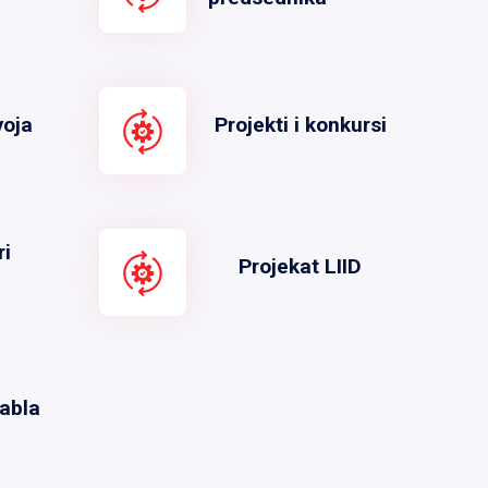
voja
Projekti i konkursi
ri
Projekat LIID
abla