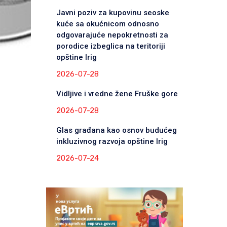
Javni poziv za kupovinu seoske
kuće sa okućnicom odnosno
odgovarajuće nepokretnosti za
porodice izbeglica na teritoriji
opštine Irig
2026-07-28
Vidljive i vredne žene Fruške gore
2026-07-28
Glas građana kao osnov budućeg
inkluzivnog razvoja opštine Irig
2026-07-24