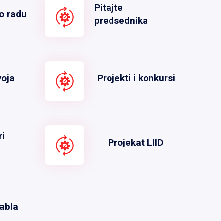
Pitajte
o radu
predsednika
voja
Projekti i konkursi
ri
Projekat LIID
abla