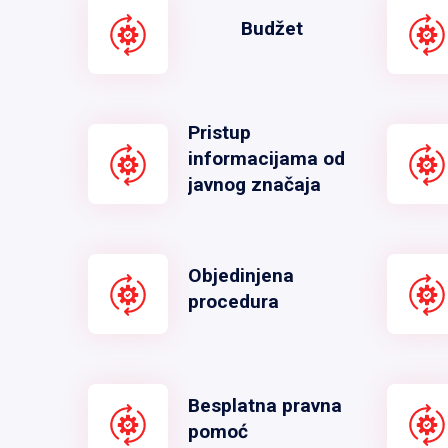
Budžet
Pristup
informacijama od
javnog značaja
Objedinjena
procedura
Besplatna pravna
pomoć