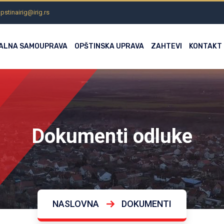
pstinairig@irig.rs
ALNA SAMOUPRAVA
OPŠTINSKA UPRAVA
ZAHTEVI
KONTAKT
Dokumenti odluke
NASLOVNA
DOKUMENTI