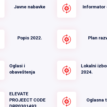
Javne nabavke
Informator 
Popis 2022.
Plan raz
Oglasi i
Lokalni izbo
obaveštenja
2024.
ELEVATE
PROJEECT CODE
Oglasna t
DRP0301493