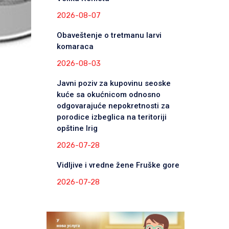
2026-08-07
Obaveštenje o tretmanu larvi
komaraca
2026-08-03
Javni poziv za kupovinu seoske
kuće sa okućnicom odnosno
odgovarajuće nepokretnosti za
porodice izbeglica na teritoriji
opštine Irig
2026-07-28
Vidljive i vredne žene Fruške gore
2026-07-28