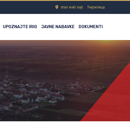
stari web sajt
Ћирилица
UPOZNAJTE IRIG
JAVNE NABAVKE
DOKUMENTI