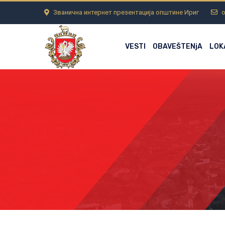
Званична интернет презентација општине Ириг
o
VESTI
OBAVEŠTENjA
LOK