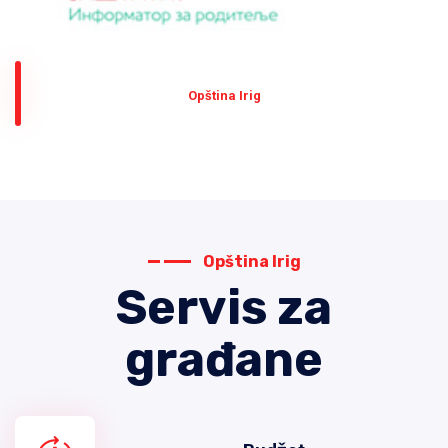
Оpština Irig
Opština Irig
Servis za
građane