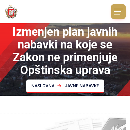
Izmenjen plan javnih
nabavki na koje se
Zakon ne primenjuje
Opštinska uprava
NASLOVNA
JAVNE NABAVKE