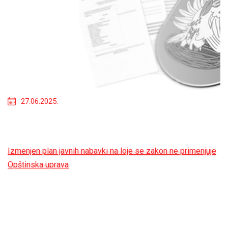
27.06.2025.
Izmenjen plan javnih nabavki na loje se zakon ne primenjuje
Opštinska uprava