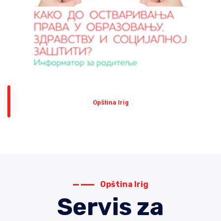
Оpština Irig
Opština Irig
Servis za