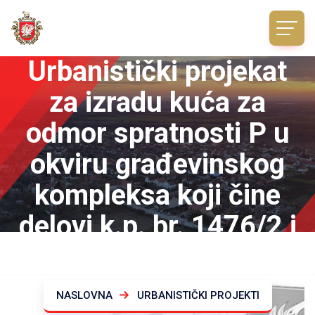
Urbanistički projekat
za izradu kuća za
odmor spratnosti P u
okviru građevinskog
kompleksa koji čine
delovi k.p. br. 1476/2 i
1477/2 KO Vrdnik
NASLOVNA
URBANISTIČKI PROJEKTI