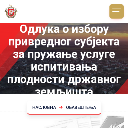
Одлука о избору
привредног субјекта
за пружање услуге
испитивања
плодности државног
земљишта
НАСЛОВНА
ОБАВЕШТЕЊА