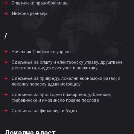
Општински правобранилац
Интерна ревизија
/
Начелник Општинске управе
Одељење за општу и електронску управу, друштвене
делатности, људске ресурсе и аналитику
Одељење за привреду, локални економски развој и
локалну пореску администрацију
Одељење за просторно планирање, урбанизам,
грађевинске и имовинско правне послове
Одељење за финансије и буџет
Локална власт