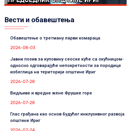
Вести и обавештења
Обавештење о третману ларви комараца
2026-08-03
Јавни позив за куповину сеоске куће са окућницом-
односно одговарајуће непокретности за породице
избеглица на територији општине Ириг
2026-07-28
Видљиве и вредне жене Фрушке горе
2026-07-28
Глас грађана као основ будућег инклузивног развоја
општине Ириг
2026-07-24