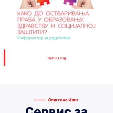
Оpština Irig
Општина Ириг
Сервис за