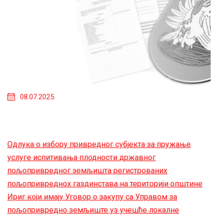
08.07.2025.
Одлука о избору привредног субјекта за пружање
услуге испитивања плодности државног
пољопривредног земљишта регистрованих
пољопривреднох газдинстава на територији општине
Ириг који имају Уговор о закупу са Управом за
пољопривредно земљиште уз учешће локалне