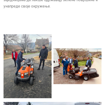
унапреде своје окружење.