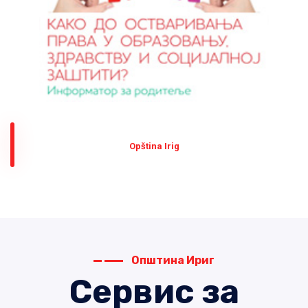
Оpština Irig
Општина Ириг
Сервис за