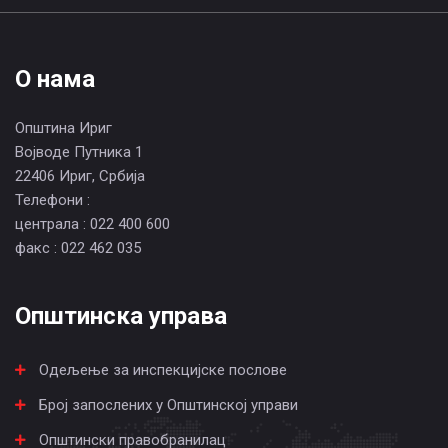
О нама
Општина Ириг
Војводе Путника 1
22406 Ириг, Србија
Телефони :
централа : 022 400 600
факс : 022 462 035
Општинска управа
Одељење за инспекцијске послове
Број запослених у Општинској управи
Општински правобранилац