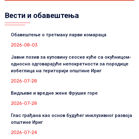
Вести и обавештења
Обавештење о третману ларви комараца
2026-08-03
Јавни позив за куповину сеоске куће са окућницом-
односно одговарајуће непокретности за породице
избеглица на територији општине Ириг
2026-07-28
Видљиве и вредне жене Фрушке горе
2026-07-28
Глас грађана као основ будућег инклузивног развоја
општине Ириг
2026-07-24