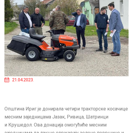
21.04.2023.
Општина Ириг је донирала четири тракторске косачице
месним заједницама Јазак, Ривица, Шатринци
и Крушедол. Ова донација омогућиће месним
заједницама да лакше одржавају зелене површине и