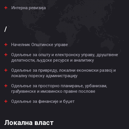
Интерна ревизија
/
Начелник Општинске управе
Одељење за општу и електронску управу, друштвене
делатности, људске ресурсе и аналитику
Одељење за привреду, локални економски развој и
локалну пореску администрацију
Одељење за просторно планирање, урбанизам,
грађевинске и имовинско правне послове
Одељење за финансије и буџет
Локална власт