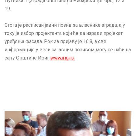
Путника 1 (зграда општине) и Рибарски трг број 17 и
19.
Стога је расписан јавни позив за власнике зграда, а у
току је избор пројектанта који ће да изради пројекат
уређења фасада. Рок за пријаву је 16.8, а све
информације у вези са јавним позивом могу се наћи на
сајту Општине Ириг
www.irig.rs.