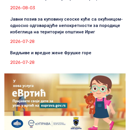
2026-08-03
Јавни позив за куповину сеоске куће са окућницом-
односно одговарајуће непокретности за породице
избеглица на територији општине Ириг
2026-07-28
Видљиве и вредне жене Фрушке горе
2026-07-28