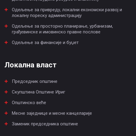
Одељење за привреду, локални економски развој и
локалну пореску администрацију
Одељење за просторно планирање, урбанизам,
грађевинске и имовинско правне послове
Одељење за финансије и буџет
Локална власт
Председник општине
Скупштина Општине Ириг
Општинско веће
Месне заједнице и месне канцеларије
Заменик председника општине