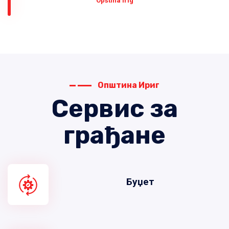
Оpština Irig
Општина Ириг
Сервис за
грађане
Буџет