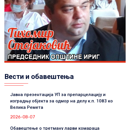
Вести и обавештења
Јавна презентација УП за препарцелацију и
изградњу објекта за одмор на делу к.п. 1083 ко
Велика Ремета
2026-08-07
Обавештење о третману ларви комараца