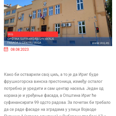
08.08.2023.
Како би остварили свој циљ, а то је да Ириг буде
фрушкогорска винска престоница, између осталог
потребно је уредити и сам центар насеља. Један од
корака је и уређење фасада, а Општина Ириг ће
суфинансирати 99 одсто радова. За почетак би требало
да се раде фасаде на зградама у улици Војводе