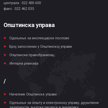
централа : 022 400 600
факс : 022 462 035
Општинска управа
Одељење за инспекцијске послове
Број запослених у Општинској управи
Општински правобранилац
Интерна ревизија
/
Начелник Општинске управе
Одељење за општу и електронску управу, друштвене
делатности, људске ресурсе и аналитику