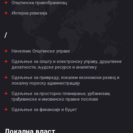
Општински правобранилац
Интерна ревизија
/
Начелник Општинске управе
Одељење за општу и електронску управу, друштвене
делатности, људске ресурсе и аналитику
Одељење за привреду, локални економски развој и
локалну пореску администрацију
Одељење за просторно планирање, урбанизам,
грађевинске и имовинско правне послове
Одељење за финансије и буџет
Локална власт