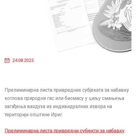
24.08.2023.
Прелиминарна листа привредних субјеката за набавку
котлова природни гас или биомасу у циљу смањења
загађења ваздуха из индивидуалних извора на
територији општине Ириг.
Прелиминарна листа привредни субјекти за набавку