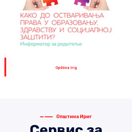
Оpština Irig
Општина Ириг
Сервис за