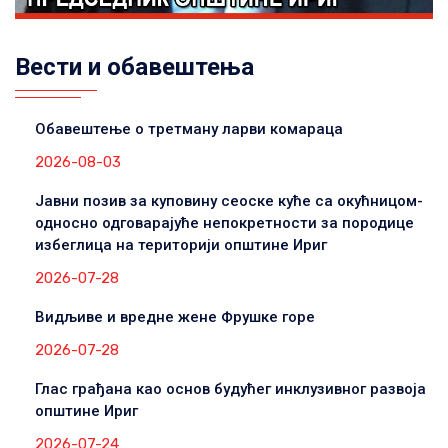
Вести и обавештења
Обавештење о третману ларви комараца
2026-08-03
Јавни позив за куповину сеоске куће са окућницом-
односно одговарајуће непокретности за породице
избеглица на територији општине Ириг
2026-07-28
Видљиве и вредне жене Фрушке горе
2026-07-28
Глас грађана као основ будућег инклузивног развоја
општине Ириг
2026-07-24