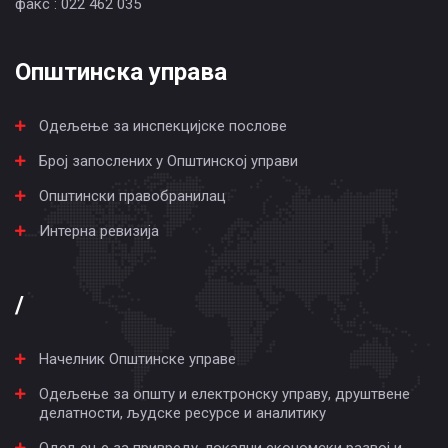
факс : 022 462 035
Општинска управа
Одељење за инспекцијске послове
Број запослених у Општинској управи
Општински правобранилац
Интерна ревизија
/
Начелник Општинске управе
Одељење за општу и електронску управу, друштвене
делатности, људске ресурсе и аналитику
Одељење за привреду, локални економски развој и