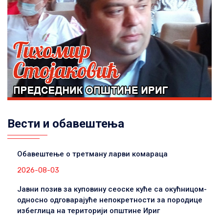
Вести и обавештења
Обавештење о третману ларви комараца
2026-08-03
Јавни позив за куповину сеоске куће са окућницом-
односно одговарајуће непокретности за породице
избеглица на територији општине Ириг