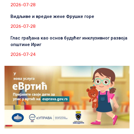
2026-07-28
Видљиве и вредне жене Фрушке горе
2026-07-28
Глас грађана као основ будућег инклузивног развоја
општине Ириг
2026-07-24