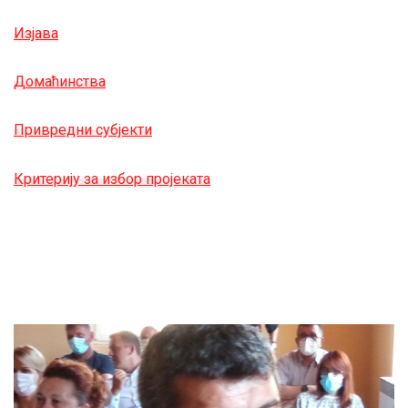
Изјава
Домаћинства
Привредни субјекти
Критерију за избор пројеката