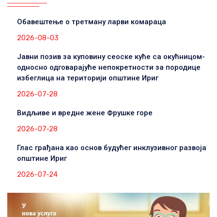
Обавештење о третману ларви комараца
2026-08-03
Јавни позив за куповину сеоске куће са окућницом-
односно одговарајуће непокретности за породице
избеглица на територији општине Ириг
2026-07-28
Видљиве и вредне жене Фрушке горе
2026-07-28
Глас грађана као основ будућег инклузивног развоја
општине Ириг
2026-07-24