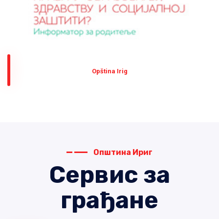
Оpština Irig
Општина Ириг
Сервис за
грађане