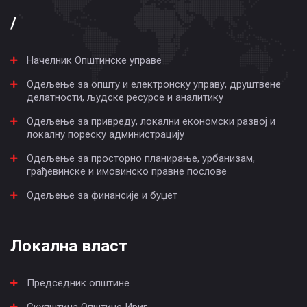
/
Начелник Општинске управе
Одељење за општу и електронску управу, друштвене
делатности, људске ресурсе и аналитику
Одељење за привреду, локални економски развој и
локалну пореску администрацију
Одељење за просторно планирање, урбанизам,
грађевинске и имовинско правне послове
Одељење за финансије и буџет
Локална власт
Председник општине
Скупштина Општине Ириг