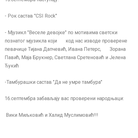
- Рок састав "CSI Rock"
- Мјузикл "Веселе девојке" по мотивима светски
познатог мјузикла који код нас изводе проверене
певачице Тијана Дапчевић, Ивана Петерс, Зорана
Павић, Маја Брукнер, Светлана Сретеновић и Јелена
Ђукић
-Тамбурашки састав "Да не умре тамбура"
16.септембра забављају вас проверени народњаци:
Вики Миљковић и Халид Муслимовић!!!