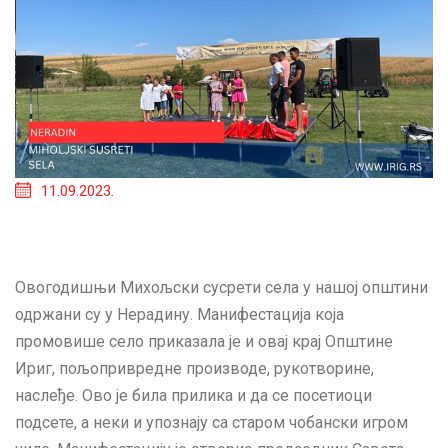
11.09.2023.
Овогодишњи Михољски сусрети села у нашој општини
одржани су у Нерадину. Манифестација која
промовише село приказала је и овај крај Општине
Ириг, пољопривредне производе, рукотворине,
наслеђе. Ово је била прилика и да се посетиоци
подсете, а неки и упознају са старом чобански игром