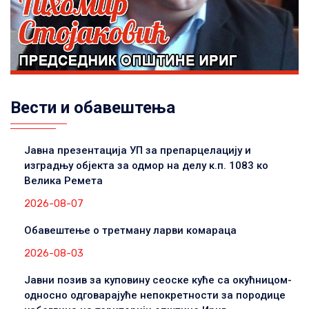
Вести и обавештења
Јавна презентација УП за препарцелацију и
изградњу објекта за одмор на делу к.п. 1083 ко
Велика Ремета
2026-08-07
Обавештење о третману ларви комараца
2026-08-03
Јавни позив за куповину сеоске куће са окућницом-
односно одговарајуће непокретности за породице