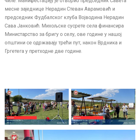
чиле. Манифестацију је отворио председник Савета
месне заједнице Нерадин Стеван Аврамовић и
председник Фудбалског клуба Војводина Нерадин
Сава Јанковић. Михољске сусрете села финансира
Министарство за бригу о селу, ове године у нашој
општини се одржавају трећи пут, након Врдника и
Гргетега у претходне две године.