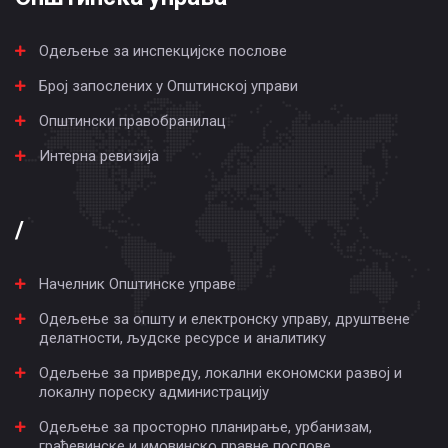
Одељење за инспекцијске послове
Број запослених у Општинској управи
Општински правобранилац
Интерна ревизија
/
Начелник Општинске управе
Одељење за општу и електронску управу, друштвене
делатности, људске ресурсе и аналитику
Одељење за привреду, локални економски развој и
локалну пореску администрацију
Одељење за просторно планирање, урбанизам,
грађевинске и имовинско правне послове