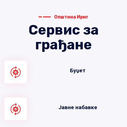
Општина Ириг
Сервис за
грађане
Буџет
Јавне набавке