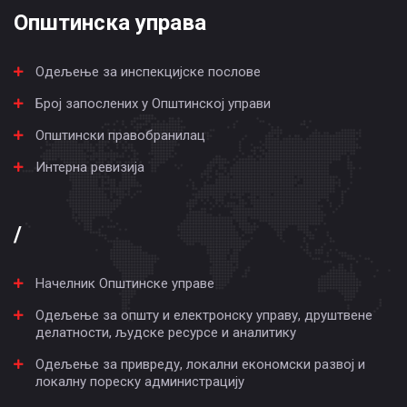
Општинска управа
Одељење за инспекцијске послове
Број запослених у Општинској управи
Општински правобранилац
Интерна ревизија
/
Начелник Општинске управе
Одељење за општу и електронску управу, друштвене
делатности, људске ресурсе и аналитику
Одељење за привреду, локални економски развој и
локалну пореску администрацију