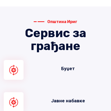
Општина Ириг
Сервис за
грађане
Буџет
Јавне набавке