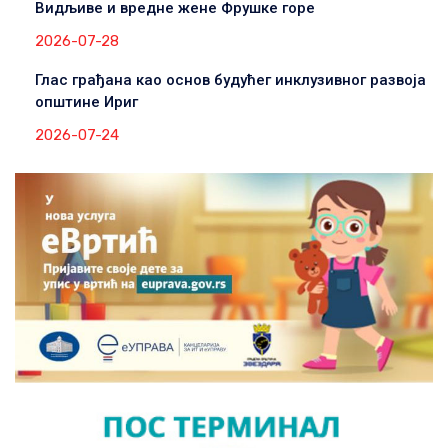
Видљиве и вредне жене Фрушке горе
2026-07-28
Глас грађана као основ будућег инклузивног развоја
општине Ириг
2026-07-24