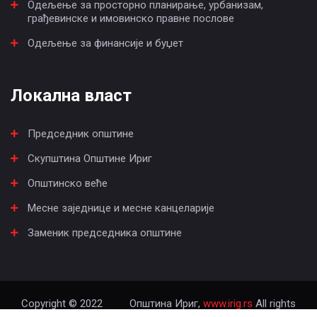
Одељење за просторно планирање, урбанизам,
грађевинске и имовинско правне послове
Одељење за финансије и буџет
Локална власт
Председник општине
Скупштина Општине Ириг
Општинско веће
Месне заједнице и месне канцеларије
Заменик председника општине
Copyright © 2022
Општина Ириг,
www.irig.rs
All rights