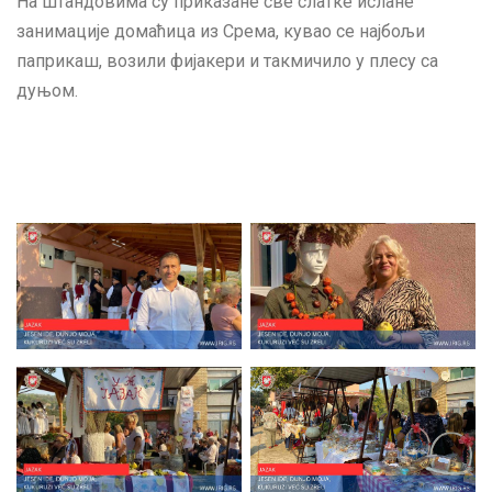
На штандовима су приказане све слатке ислане
занимације домаћица из Срема, кувао се најбољи
паприкаш, возили фијакери и такмичило у плесу са
дуњом.