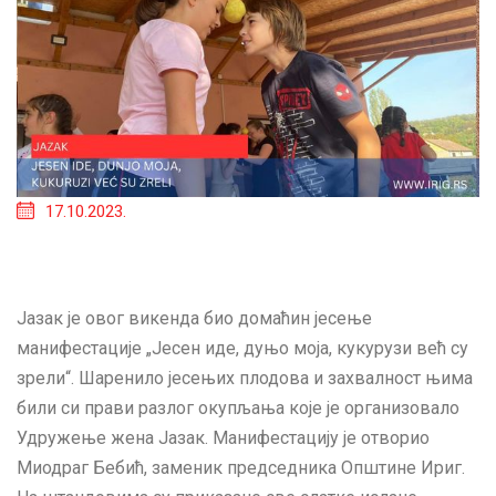
17.10.2023.
Јазак је овог викенда био домаћин јесење
манифестације „Јесен иде, дуњо моја, кукурузи већ су
зрели“. Шаренило јесењих плодова и захвалност њима
били си прави разлог окупљања које је организовало
Удружење жена Јазак. Манифестацију је отворио
Миодраг Бебић, заменик председника Општине Ириг.