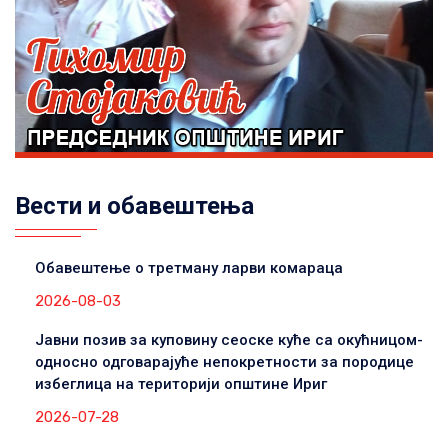
Вести и обавештења
Обавештење о третману ларви комараца
2026-08-03
Јавни позив за куповину сеоске куће са окућницом-
односно одговарајуће непокретности за породице
избеглица на територији општине Ириг
2026-07-28