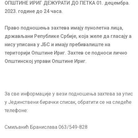
ОПШТИНЕ ИРИГ ДЕЖУРАТИ
ДО ПЕТКА 01. децембра.
2023. године до 24 часа.
Право подношења захтева имају пунолетна лица,
држављани Републике Србије, која желе да гласају а
нису уписана у ЈБС и имају пребивалиште на
територији Општине Ириг. Захтев се подноси лично
Општинској управи Општине Ириг.
За све информације у вези подношења захтева за упис
у Јединствени бирачки списак, обратити се на следеће
телефоне:
Смиљанић Бранислава 063/549-828