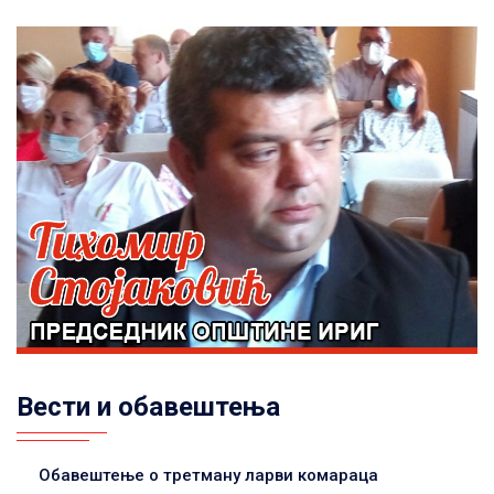
Вести и обавештења
Обавештење о третману ларви комараца