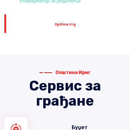
Оpština Irig
Општина Ириг
Сервис за
грађане
Буџет