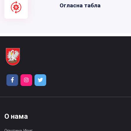
Огласна табла
О нама
Општина Ириг