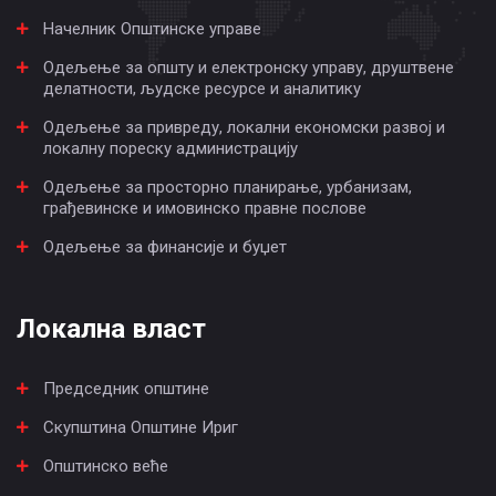
Начелник Општинске управе
Одељење за општу и електронску управу, друштвене
делатности, људске ресурсе и аналитику
Одељење за привреду, локални економски развој и
локалну пореску администрацију
Одељење за просторно планирање, урбанизам,
грађевинске и имовинско правне послове
Одељење за финансије и буџет
Локална власт
Председник општине
Скупштина Општине Ириг
Општинско веће