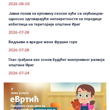
2026-08-03
Јавни позив за куповину сеоске куће са окућницом-
односно одговарајуће непокретности за породице
избеглица на територији општине Ириг
2026-07-28
Видљиве и вредне жене Фрушке горе
2026-07-28
Глас грађана као основ будућег инклузивног развоја
општине Ириг
2026-07-24