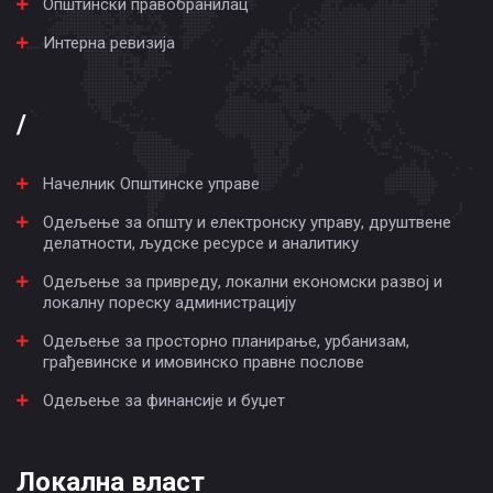
Општински правобранилац
Интерна ревизија
/
Начелник Општинске управе
Одељење за општу и електронску управу, друштвене
делатности, људске ресурсе и аналитику
Одељење за привреду, локални економски развој и
локалну пореску администрацију
Одељење за просторно планирање, урбанизам,
грађевинске и имовинско правне послове
Одељење за финансије и буџет
Локална власт