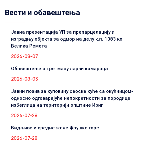
Вести и обавештења
Јавна презентација УП за препарцелацију и
изградњу објекта за одмор на делу к.п. 1083 ко
Велика Ремета
2026-08-07
Обавештење о третману ларви комараца
2026-08-03
Јавни позив за куповину сеоске куће са окућницом-
односно одговарајуће непокретности за породице
избеглица на територији општине Ириг
2026-07-28
Видљиве и вредне жене Фрушке горе
2026-07-28