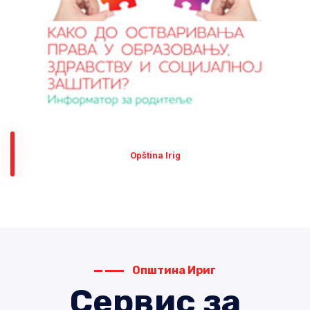
Оpština Irig
Општина Ириг
Сервис за