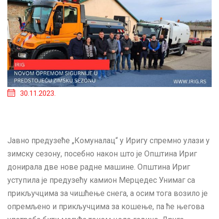
30.11.2023.
Јавно предузеће „Комуналац“ у Иригу спремно улази у
зимску сезону, посебно након што је Општина Ириг
донирала две нове радне машине. Општина Ириг
уступила је предузећу камион Мерцедес Унимаг са
прикључцима за чишћење снега, а осим тога возило је
опремљено и прикључцима за кошење, па ће његова