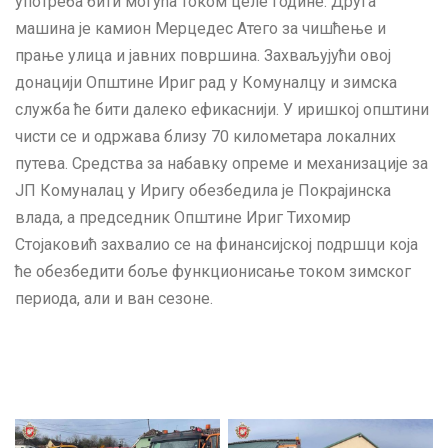
употреба бити могућа током целе године. Друга
машина је камион Мерцедес Атего за чишћење и
прање улица и јавних површина. Захваљујући овој
донацији Општине Ириг рад у Комуналцу и зимска
служба ће бити далеко ефикаснији. У иришкој општини
чисти се и одржава близу 70 километара локалних
путева. Средства за набавку опреме и механизације за
ЈП Комуналац у Иригу обезбедила је Покрајинска
влада, а председник Општине Ириг Тихомир
Стојаковић захвалио се на финансијској подршци која
ће обезбедити боље функционисање током зимског
периода, али и ван сезоне.