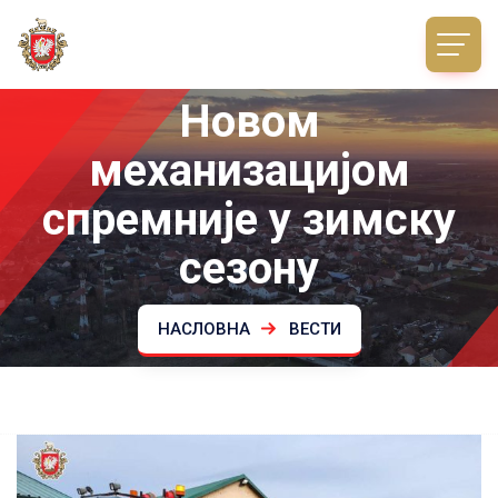
Новом
механизацијом
спремније у зимску
сезону
НАСЛОВНА
ВЕСТИ