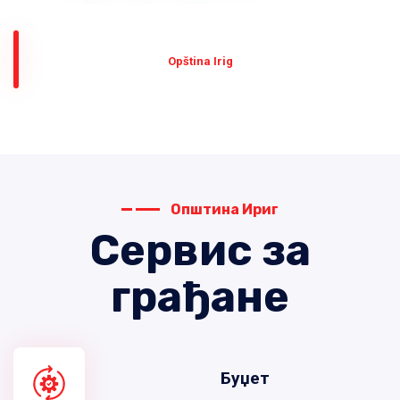
Оpština Irig
Општина Ириг
Сервис за
грађане
Буџет