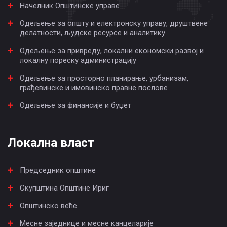
Начелник Општинске управе
Одељење за општу и електронску управу, друштвене
делатности, људске ресурсе и аналитику
Одељење за привреду, локални економски развој и
локалну пореску администрацију
Одељење за просторно планирање, урбанизам,
грађевинске и имовинско правне послове
Одељење за финансије и буџет
Локална власт
Председник општине
Скупштина Општине Ириг
Општинско веће
Месне заједнице и месне канцеларије