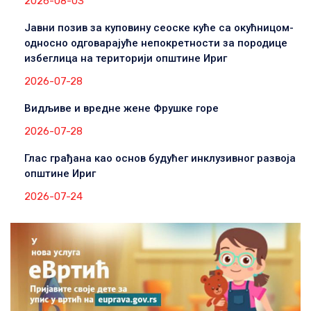
2026-08-03
Јавни позив за куповину сеоске куће са окућницом-
односно одговарајуће непокретности за породице
избеглица на територији општине Ириг
2026-07-28
Видљиве и вредне жене Фрушке горе
2026-07-28
Глас грађана као основ будућег инклузивног развоја
општине Ириг
2026-07-24