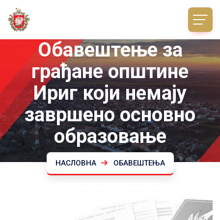
Обавештење за
грађане општине
Ириг који немају
завршено основно
образовање
НАСЛОВНА
ОБАВЕШТЕЊА