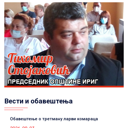
Вести и обавештења
Обавештење о третману ларви комараца