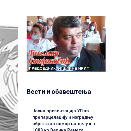
Вести и обавештења
Јавна презентација УП за
препарцелацију и изградњу
објекта за одмор на делу к.п.
1083 ко Велика Ремета