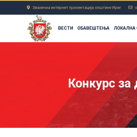
Званична интернет презентација општине Ириг
o
ВЕСТИ
ОБАВЕШТЕЊА
ЛОКАЛНА
Конкурс за 