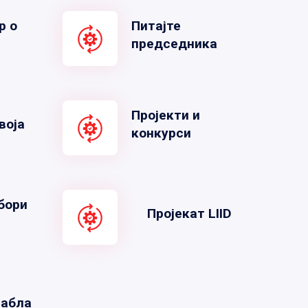
р о
Питајте
председника
Пројекти и
воја
конкурси
бори
Пројекат LIID
табла