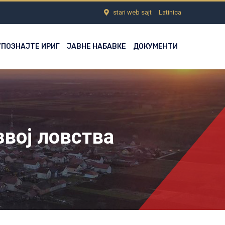
stari web sajt
Latinica
УПОЗНАЈТЕ ИРИГ
ЈАВНЕ НАБАВКЕ
ДОКУМЕНТИ
звој ловства