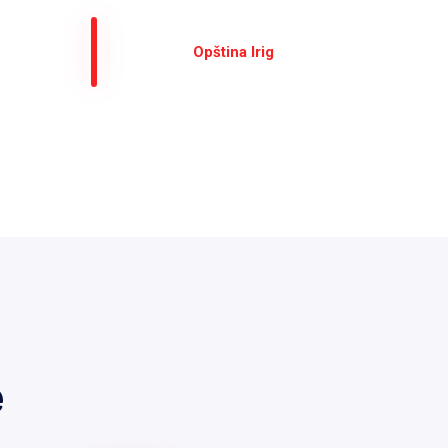
Оpština Irig
е