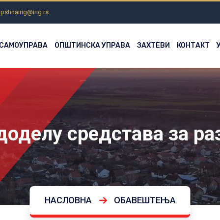
pstinairig@irig.rs
 САМОУПРАВА
ОПШТИНСКА УПРАВА
ЗАХТЕВИ
КОНТАКТ
доделу средстава за ра
НАСЛОВНА
ОБАВЕШТЕЊА