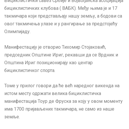
Бициклистички савез Србије и Војвођанска асоцијација
бициклистичких клубова ( ВАБК). Међу њима је и 17
такмичара који представљају нашу земљу, а бодови са
овог такмичења улазе и у рангирање за предстојећу
Олимпијаду.
Манифестацију је отворио Тихомир Стојаковић,
председник Општине Ириг, рекавши да се Врдник и
Општина Ириг позиционирају као центар
бициклистичког спорта.
Томе у прилог говори да ће већ наредног викенда на
истом месту одржати велика бициклистичка
манифестација Тоур де Фруска за коју у овом моменту
има 1700 пријављених такмичара, не само из наше
земље.