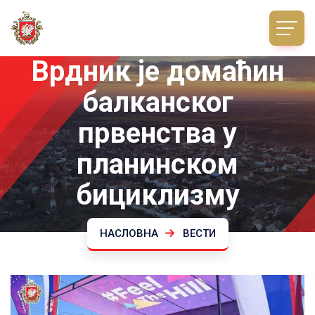
Врдник је домаћин
балканског
првенства у
планинском
бициклизму
НАСЛОВНА
ВЕСТИ