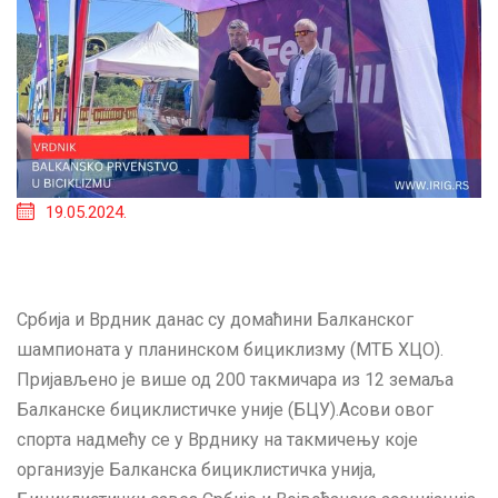
19.05.2024.
Србија и Врдник данас су домаћини Балканског
шампионата у планинском бициклизму (МТБ XЦО).
Пријављено је више од 200 такмичара из 12 земаља
Балканске бициклистичке уније (БЦУ).Асови овог
спорта надмећу се у Врднику на такмичењу које
организује Балканска бициклистичка унија,