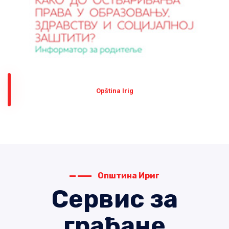
Оpština Irig
Општина Ириг
Сервис за
грађане