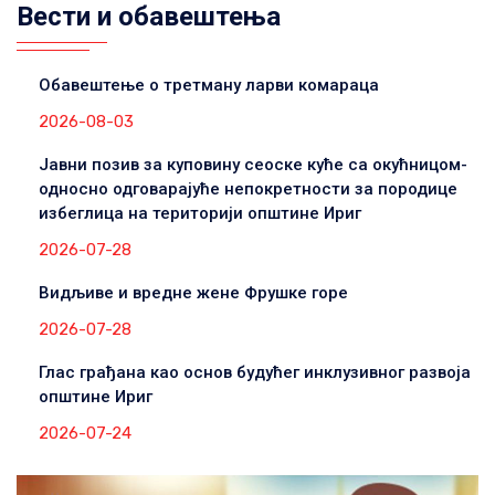
Вести и обавештења
Обавештење о третману ларви комараца
2026-08-03
Јавни позив за куповину сеоске куће са окућницом-
односно одговарајуће непокретности за породице
избеглица на територији општине Ириг
2026-07-28
Видљиве и вредне жене Фрушке горе
2026-07-28
Глас грађана као основ будућег инклузивног развоја
општине Ириг
2026-07-24