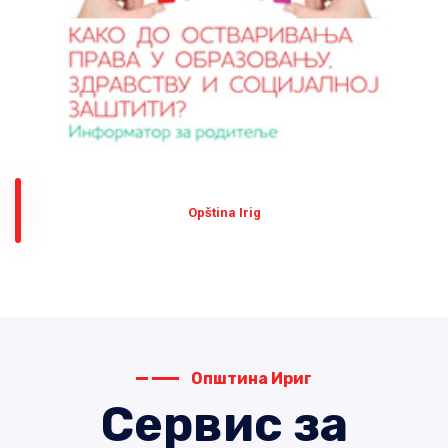
Оpština Irig
Општина Ириг
Сервис за