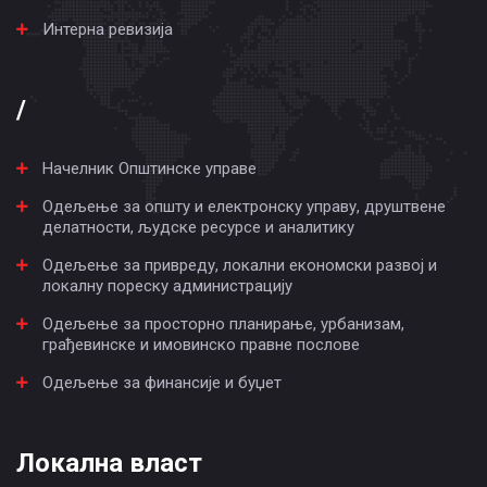
Интерна ревизија
/
Начелник Општинске управе
Одељење за општу и електронску управу, друштвене
делатности, људске ресурсе и аналитику
Одељење за привреду, локални економски развој и
локалну пореску администрацију
Одељење за просторно планирање, урбанизам,
грађевинске и имовинско правне послове
Одељење за финансије и буџет
Локална власт