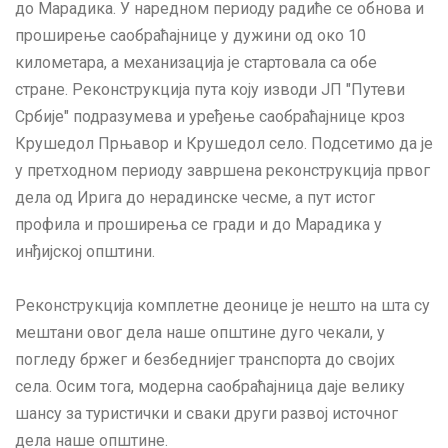
до Марадика. У наредном периоду радиће се обнова и
проширење саобраћајнице у дужини од око 10
километара, а механизација је стартовала са обе
стране. Реконструкција пута коју изводи ЈП "Путеви
Србије" подразумева и уређење саобраћајнице кроз
Крушедол Прњавор и Крушедол село. Подсетимо да је
у претходном периоду завршена реконструкција првог
дела од Ирига до нерадинске чесме, а пут истог
профила и проширења се гради и до Марадика у
инђијској општини.
Реконструкција комплетне деонице је нешто на шта су
мештани овог дела наше општине дуго чекали, у
погледу бржег и безбеднијег транспорта до својих
села. Осим тога, модерна саобраћајница даје велику
шансу за туристички и сваки други развој источног
дела наше општине.