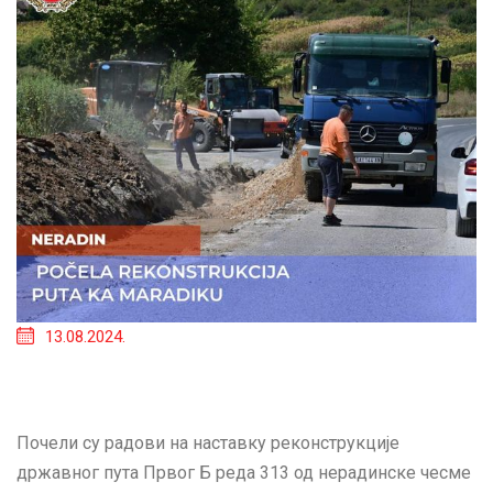
13.08.2024.
Почели су радови на наставку реконструкције
државног пута Првог Б реда 313 од нерадинске чесме