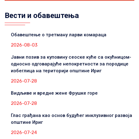
Вести и обавештења
Обавештење о третману ларви комараца
2026-08-03
Јавни позив за куповину сеоске куће са окућницом-
односно одговарајуће непокретности за породице
избеглица на територији општине Ириг
2026-07-28
Видљиве и вредне жене Фрушке горе
2026-07-28
Глас грађана као основ будућег инклузивног развоја
општине Ириг
2026-07-24