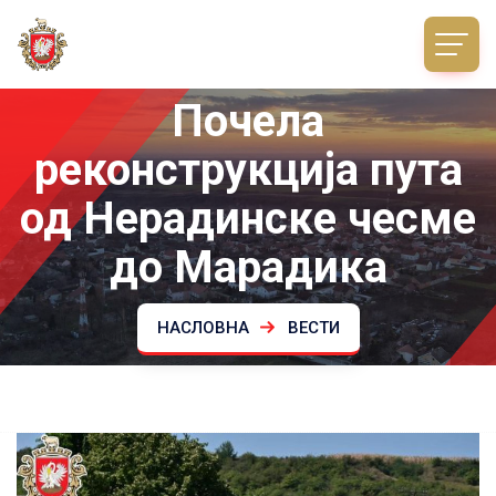
Почела
реконструкција пута
од Нерадинске чесме
до Марадика
НАСЛОВНА
ВЕСТИ