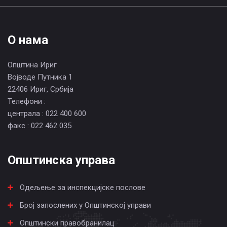
О нама
Општина Ириг
Војводе Путника 1
22406 Ириг, Србија
Телефони :
централа : 022 400 600
факс : 022 462 035
Општинска управа
Одељење за инспекцијске послове
Број запослених у Општинској управи
Општински правобранилац