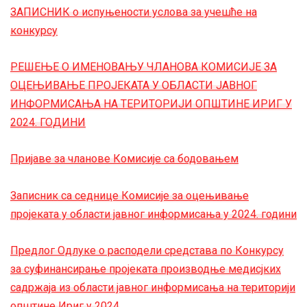
ЗАПИСНИК о испуњености услова за учешће на
конкурсу
РЕШЕЊЕ О ИМЕНОВАЊУ ЧЛАНОВА КОМИСИЈЕ ЗА
ОЦЕЊИВАЊЕ ПРОЈЕКАТА У ОБЛАСТИ ЈАВНОГ
ИНФОРМИСАЊА НА ТЕРИТОРИЈИ ОПШТИНЕ ИРИГ У
2024. ГОДИНИ
Пријаве за чланове Комисије са бодовањем
Записник са седнице Комисије за оцењивање
пројеката у области јавног информисања у 2024. години
Предлог Одлуке о расподели средстава по Конкурсу
за суфинансирање пројеката производње медисјких
садржаја из области јавног информисања на територији
општине Ириг у 2024