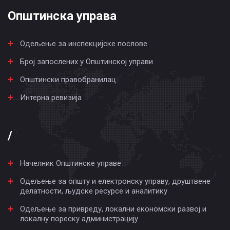
Општинска управа
Одељење за инспекцијске послове
Број запослених у Општинској управи
Општински правобранилац
Интерна ревизија
/
Начелник Општинске управе
Одељење за општу и електронску управу, друштвене
делатности, људске ресурсе и аналитику
Одељење за привреду, локални економски развој и
локалну пореску администрацију