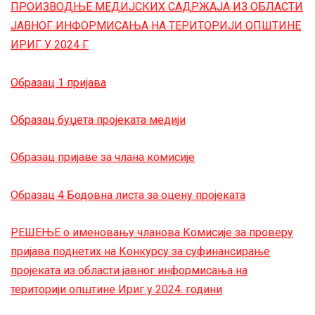
ПРОИЗВОДЊЕ МЕДИЈСКИХ САДРЖАЈА ИЗ ОБЛАСТИ
ЈАВНОГ ИНФОРМИСАЊА НА ТЕРИТОРИЈИ ОПШТИНЕ
ИРИГ У 2024 Г
Образац 1 пријава
Образац буџета пројеката медији
Образац пријаве за члана комисије
Образац 4 Бодовна листа за оцену пројеката
РЕШЕЊЕ о именовању чланова Комисије за проверу
пријава поднетих на Конкурсу за суфинансирање
пројеката из области јавног информисања на
територији општине Ириг у 2024. години