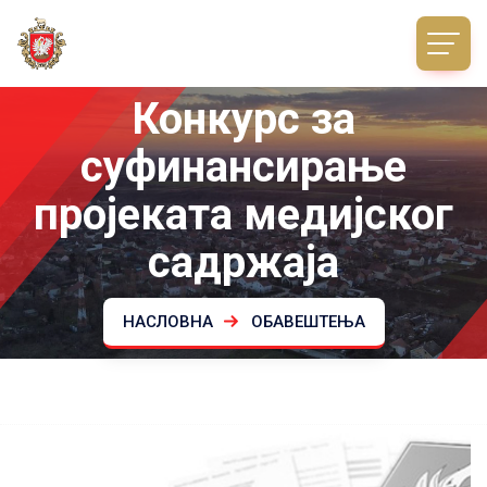
Конкурс за
суфинансирање
пројеката медијског
садржаја
НАСЛОВНА
ОБАВЕШТЕЊА