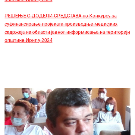
РЕШЕЊЕ О ДОДЕЛИ СРЕДСТАВА по Конкурсу за
суфинансирање пројеката производње медисјких
садржаја из области јавног информисања на територији
општине Ириг у 2024