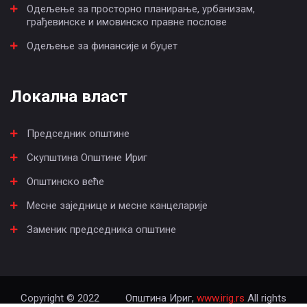
Одељење за просторно планирање, урбанизам,
грађевинске и имовинско правне послове
Одељење за финансије и буџет
Локална власт
Председник општине
Скупштина Општине Ириг
Општинско веће
Месне заједнице и месне канцеларије
Заменик председника општине
Copyright © 2022
Општина Ириг,
www.irig.rs
All rights