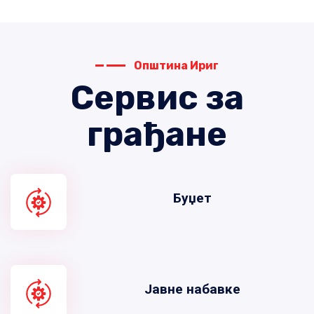
Општина Ириг
Сервис за
грађане
Буџет
Јавне набавке