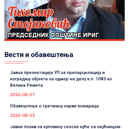
Вести и обавештења
Јавна презентација УП за препарцелацију и
изградњу објекта за одмор на делу к.п. 1083 ко
Велика Ремета
2026-08-07
Обавештење о третману ларви комараца
2026-08-03
Јавни позив за куповину сеоске куће са окућницом-