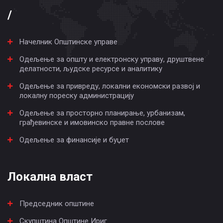
/
Начелник Општинске управе
Одељење за општу и електронску управу, друштвене
делатности, људске ресурсе и аналитику
Одељење за привреду, локални економски развој и
локалну пореску администрацију
Одељење за просторно планирање, урбанизам,
грађевинске и имовинско правне послове
Одељење за финансије и буџет
Локална власт
Председник општине
Скупштина Општине Ириг