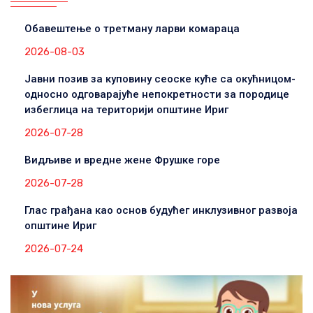
Обавештење о третману ларви комараца
2026-08-03
Јавни позив за куповину сеоске куће са окућницом-
односно одговарајуће непокретности за породице
избеглица на територији општине Ириг
2026-07-28
Видљиве и вредне жене Фрушке горе
2026-07-28
Глас грађана као основ будућег инклузивног развоја
општине Ириг
2026-07-24