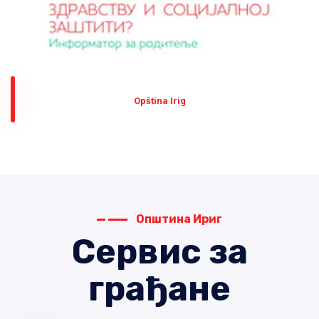
Оpština Irig
Општина Ириг
Сервис за
грађане