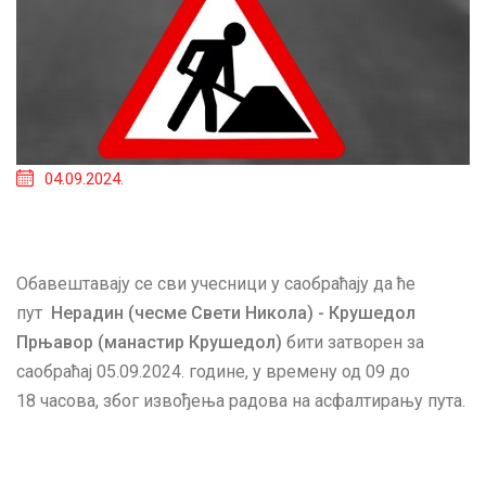
04.09.2024.
Обавештавају се сви учесници у саобраћају да ће
пут
Нерадин (чесме Свети Никола) - Крушедол
Прњавор (манастир Крушедол)
бити затворен за
саобраћај 05.09.2024. године, у времену од 09 до
18 часова, због извођења радова на асфалтирању пута.