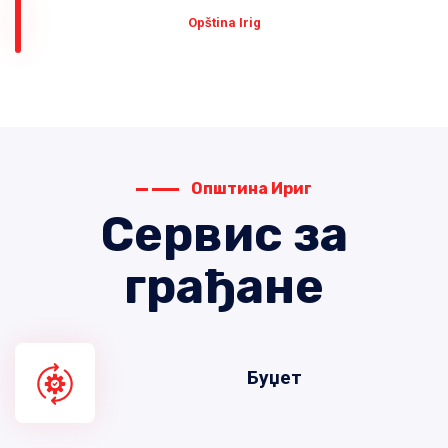
Оpština Irig
Општина Ириг
Сервис за
грађане
Буџет