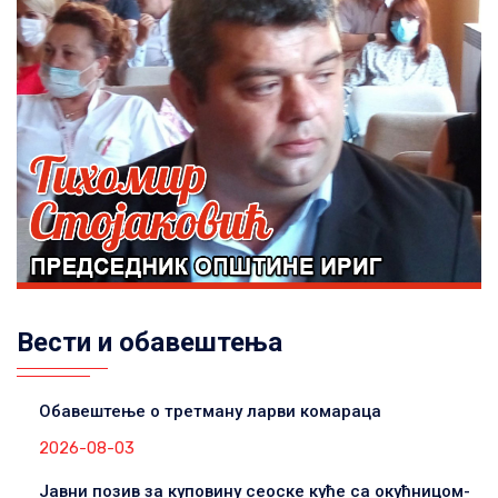
Вести и обавештења
Обавештење о третману ларви комараца
2026-08-03
Јавни позив за куповину сеоске куће са окућницом-