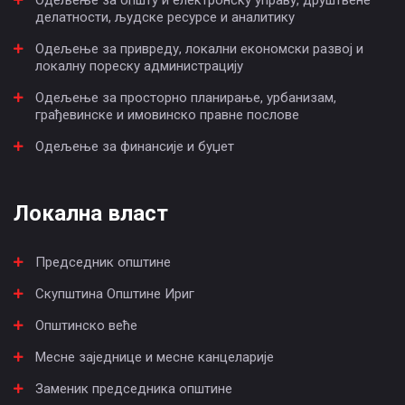
Одељење за општу и електронску управу, друштвене
делатности, људске ресурсе и аналитику
Одељење за привреду, локални економски развој и
локалну пореску администрацију
Одељење за просторно планирање, урбанизам,
грађевинске и имовинско правне послове
Одељење за финансије и буџет
Локална власт
Председник општине
Скупштина Општине Ириг
Општинско веће
Месне заједнице и месне канцеларије
Заменик председника општине